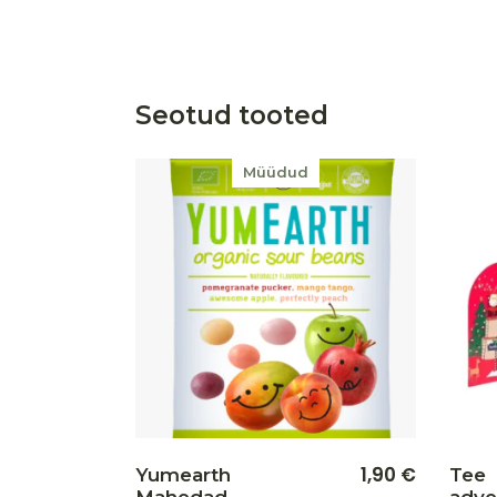
Seotud tooted
Müüdud
Lisa soovikorvi
1,90
€
Yumearth
Tee