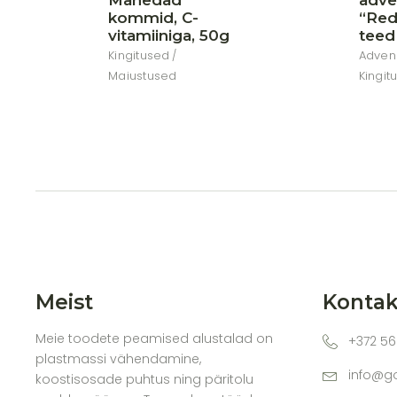
Mahedad
adve
kommid, C-
“Red
vitamiiniga, 50g
teed
Kingitused
Adven
Maiustused
Kingit
Meist
Kontak
Meie toodete peamised alustalad on
+372 56
plastmassi vähendamine,
info@g
koostisosade puhtus ning päritolu