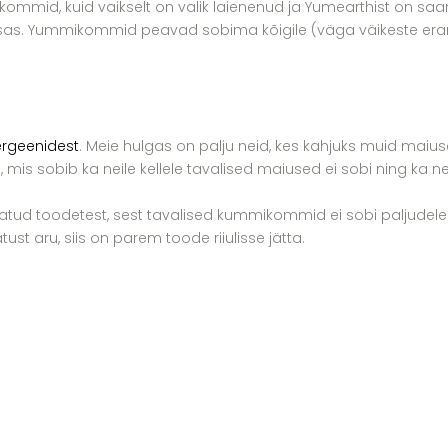
kommid, kuid vaikselt on valik laienenud ja Yumearthist on 
se osas. Yummikommid peavad sobima kõigile (väga väikeste era
ergeenidest
. Meie hulgas on palju neid, kes kahjuks muid maiuse
mis sobib ka neile kellele tavalised maiused ei sobi ning ka
 toodetest, sest tavalised kummikommid ei sobi paljudele n
ust aru, siis on parem toode riiulisse jätta.