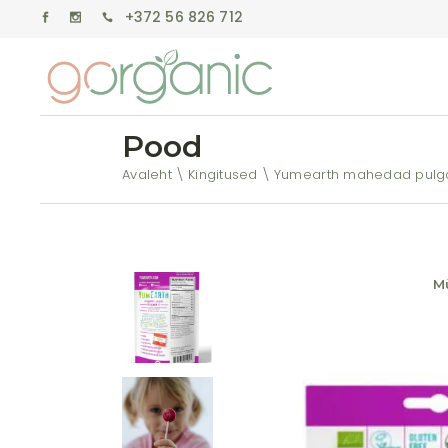
+372 56 826 712
Pood
Avaleht
Kingitused
Yumearth mahedad pulga
M