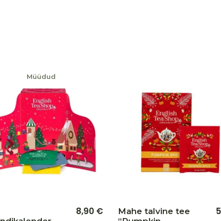
Müüdud
Lisa soovikorvi
8,90
€
5
Mahe talvine tee