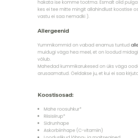
hakata ise komme tootma. Esmalt olid pulga
kes ei tee mitte mingit allahindlust koosti
vastu ei saa nemadki ).
Allergeenid
Yummikommid on vabad enamus tuntud
all
muidugi väga hea meel, et on loodud midagi, 
võlub.
Mahedad kummikarukesed on üks väga oodatud
arusaamatud. Öeldakse ju, et kui ei saa kirjutat
Koostisosad:
Mahe roosuhkur*
Riisisiirup*
Sidrunhape
Askorbiinhape (C-vitamiin)
Looduslikud lõhna- ja maitseained