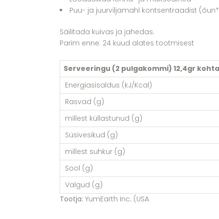
Puu- ja juurviljamahl kontsentraadist (õu
Säilitada kuivas ja jahedas.
Parim enne: 24 kuud alates tootmisest
Serveeringu (2 pulgakommi) 12,4gr kohta
Energiasisaldus (kJ/Kcal)
Rasvad (g)
millest küllastunud (g)
Süsivesikud (g)
millest suhkur (g)
Sool (g)
Valgud (g)
Tootja:
YumEarth Inc. (USA