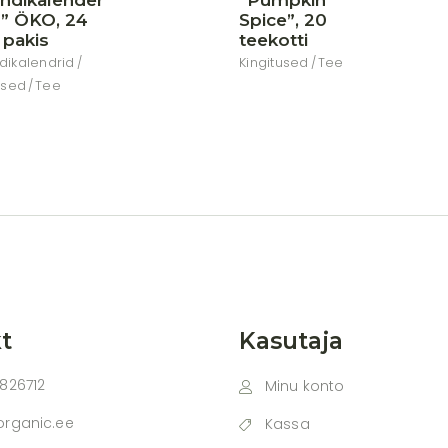
ndikalender
“Pumpkin
” ÖKO, 24
Spice”, 20
 pakis
teekotti
dikalendrid
Kingitused
Tee
used
Tee
t
Kasutaja
826712
Minu konto
organic.ee
Kassa