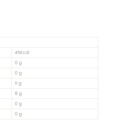
45Kcal
0 g
0 g
11 g
8 g
0 g
0 g