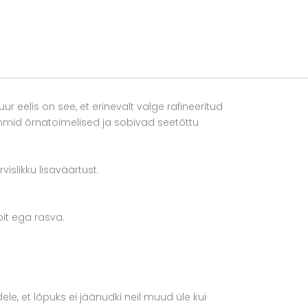
lis on see, et erinevalt valge rafineeritud
mmid õrnatoimelised ja sobivad seetõttu
islikku lisaväärtust.
pit ega rasva.
ele, et lõpuks ei jäänudki neil muud üle kui