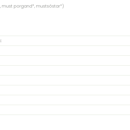
n*, must porgand*, mustsõstar*)
: