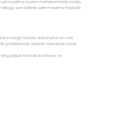
saanud maailma suurim mahekommide tootja,
nditega, sest kõikide selle maailma hädade
id ei saagi tarbida. Antud juhul on meil
 neile probleemide asemel naeratuse näole
ing paljud sõnadki koostises on