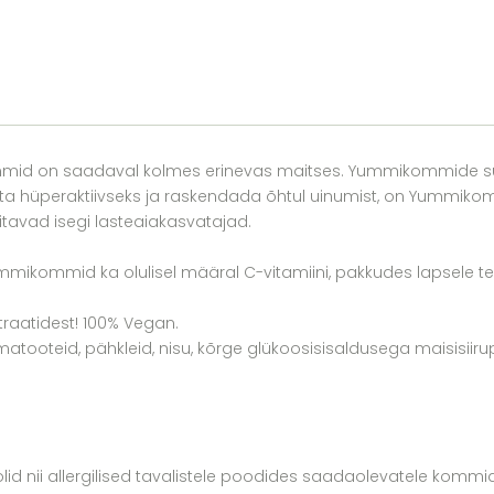
d on saadaval kolmes erinevas maitses. Yummikommide suur ee
ta hüperaktiivseks ja raskendada õhtul uinumist, on Yummiko
tavad isegi lasteaiakasvatajad.
mikommid ka olulisel määral C-vitamiini, pakkudes lapsele terv
raatidest! 100% Vegan.
piimatooteid, pähkleid, nisu, kõrge glükoosisisaldusega maisisiiru
olid nii allergilised tavalistele poodides saadaolevatele kommid