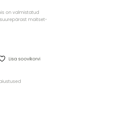
s on valmistatud
 suurepärast maitset-
Lisa soovikorvi
aiustused