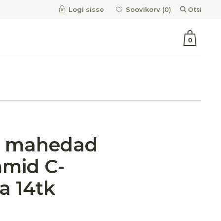
Otsi
Logi sisse
Soovikorv (
0
)
0
h mahedad
mid C-
a 14tk