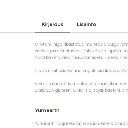
Kirjeldus
Lisainfo
C-vitamiiniga rikastatud mahedad pulgakommi
suhkruga maiustustest, mis võivad lapsi muu
hästi ka õhtuseks maiustamiseks – seda kinni
Lisaks maitselisele naudingule sisaldavad Yum
Valmistatud päris mahladest/ mahlakontsent
EI SISALDA gluteeni, GMO-sid, sojat, kaseiini, 
Yumearth
Yumearthi loojateks on kaks isa, kelle lapsed 