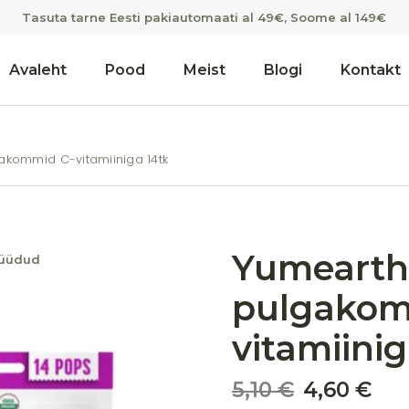
Tasuta tarne Eesti pakiautomaati al 49€, Soome al 149€
Avaleht
Pood
Meist
Blogi
Kontakt
kommid C-vitamiiniga 14tk
Yumeart
üüdud
pulgakom
vitamiinig
5,10
€
4,60
€
Algne
Praegune