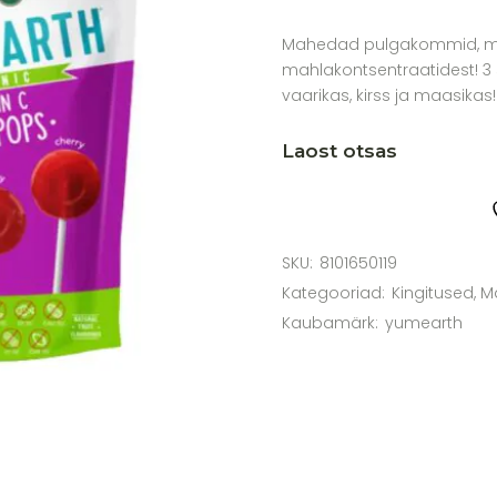
hind
hind
oli:
on:
Mahedad pulgakommid, mi
5,10 €.
4,60 €.
mahlakontsentraatidest! 3
vaarikas, kirss ja maasikas!
Laost otsas
SKU:
8101650119
Kategooriad:
Kingitused
,
M
Kaubamärk:
yumearth