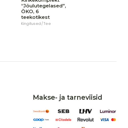
Kinkekomplekt
hind
hind
oli:
on:
“Jõulutegelased”,
8,49 €.
6,90 €.
ÖKO, 6
teekotikest
Kingitused
Tee
Makse- ja tarneviisid