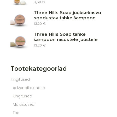
9,50
€
Three Hills Soap juuksekasvu
soodustav tahke šampoon
13,20
€
Three Hills Soap tahke
šampoon rasustele juustele
13,20
€
Tootekategooriad
Kingitused
Advendikalendrid
Kingitused
Maiustused
Tee