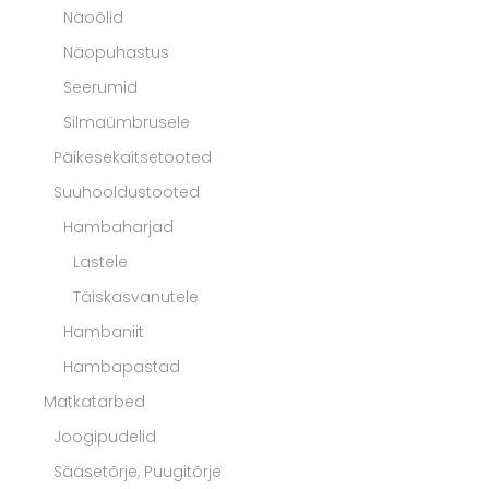
Näoõlid
Näopuhastus
Seerumid
Silmaümbrusele
Päikesekaitsetooted
Suuhooldustooted
Hambaharjad
Lastele
Täiskasvanutele
Hambaniit
Hambapastad
Matkatarbed
Joogipudelid
Sääsetõrje, Puugitõrje