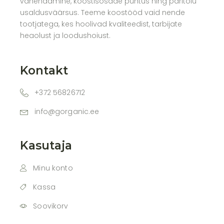
vähendamine, koostisosade puhtus ning päritolu
usaldusväärsus. Teeme koostööd vaid nende
tootjatega, kes hoolivad kvaliteedist, tarbijate
heaolust ja loodushoiust.
Kontakt
+372 56826712
info@gorganic.ee
Kasutaja
Minu konto
Kassa
Soovikorv