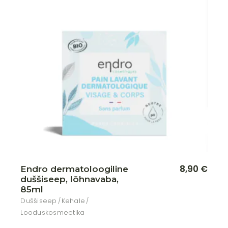
Lisa soovikorvi
8,90
€
Endro dermatoloogiline
duššiseep, lõhnavaba,
85ml
Duššiseep
Kehale
Looduskosmeetika