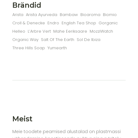
Brändid
Arista
Arista Ayurveda
Bambaw
Bioaroma
Biomio
Croll & Denecke
Endro
English Tea Shop
Gorganic
Helleo
L’Arbre Vert
Mahe Eeriksaare
MozziWatch
Organic Way
Salt Of The Earth
Sol De Ibiza
Three Hills Soap
Yumearth
Meist
Meie toodete peamised alustalad on plastmassi