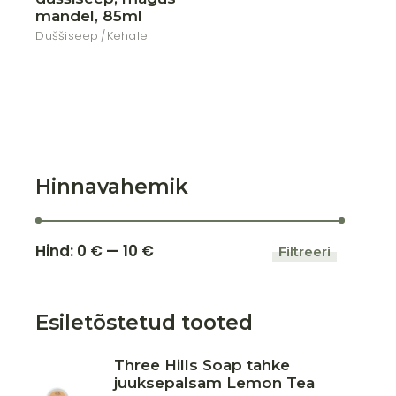
mandel, 85ml
Duššiseep
Kehale
Hinnavahemik
Hind:
0 €
—
10 €
Filtreeri
Minimaa
Maksima
hind
hind
Esiletõstetud tooted
Three Hills Soap tahke
juuksepalsam Lemon Tea