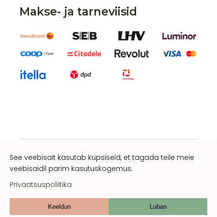
Makse- ja tarneviisid
See veebisait kasutab küpsiseid, et tagada teile meie
veebisaidil parim kasutuskogemus.
Privaatsuspoliitika
gorganic.ee
Privaatsuspoliitika
Müügitingimused
Keeldun
Luban
Sotsiaalmeedia: