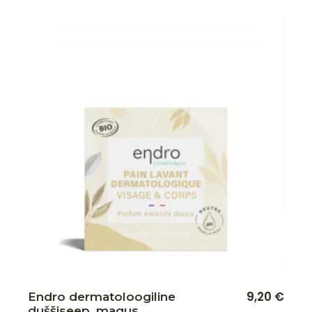
Lisa soovikorvi
9,20
€
Endro dermatoloogiline
duššiseep, magus