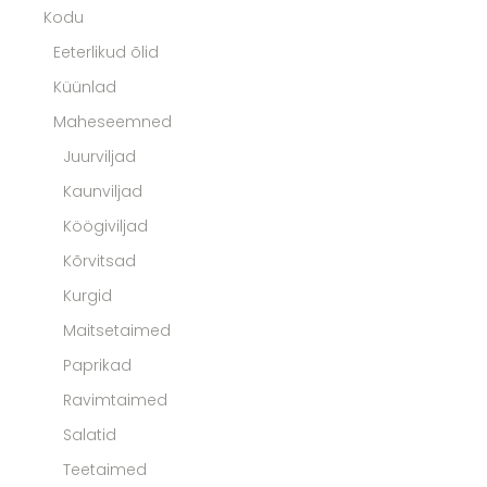
Kodu
Eeterlikud õlid
Küünlad
Maheseemned
Juurviljad
Kaunviljad
Köögiviljad
Kõrvitsad
Kurgid
Maitsetaimed
Paprikad
Ravimtaimed
Salatid
Teetaimed