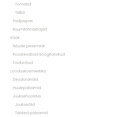
Tomatid
Tšillid
Padjasprei
Ruumilõhnastajad
Köök
Nõude pesemine
Roostevabad köögitarvikud
Toidunõud
Looduskosmeetika
Deodorandid
Huulepalsamid
Juuksehooldus
Juukseõlid
Tahked palsamid