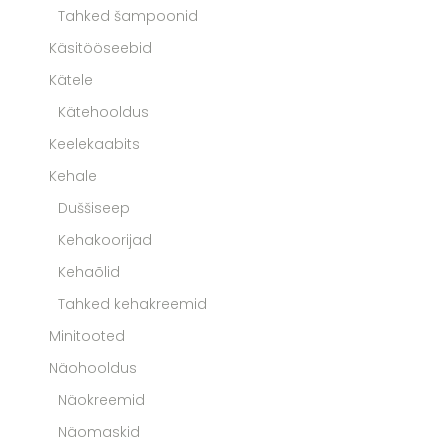
Tahked šampoonid
Käsitööseebid
Kätele
Kätehooldus
Keelekaabits
Kehale
Duššiseep
Kehakoorijad
Kehaõlid
Tahked kehakreemid
Minitooted
Näohooldus
Näokreemid
Näomaskid