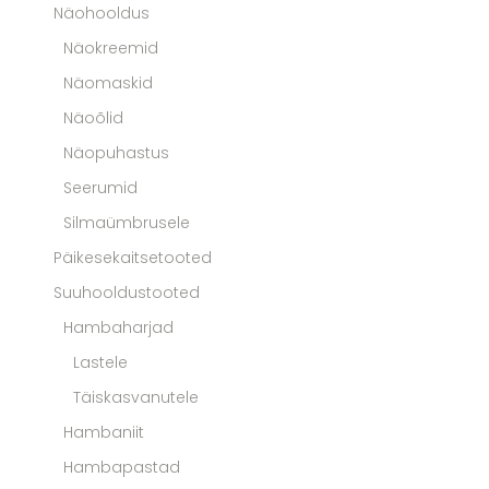
Näohooldus
Näokreemid
Näomaskid
Näoõlid
Näopuhastus
Seerumid
Silmaümbrusele
Päikesekaitsetooted
Suuhooldustooted
Hambaharjad
Lastele
Täiskasvanutele
Hambaniit
Hambapastad