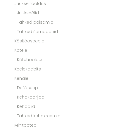
Juuksehooldus
Juukseõlid
Tahked palsamid
Tahked šampoonid
Käsitööseebid
Kätele
Kätehooldus
Keelekaabits
Kehale
Duššiseep
Kehakoorijad
Kehaõlid
Tahked kehakreemid
Minitooted