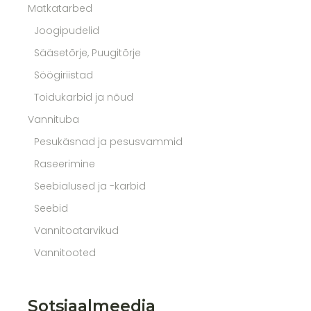
Matkatarbed
Joogipudelid
Sääsetõrje, Puugitõrje
Söögiriistad
Toidukarbid ja nõud
Vannituba
Pesukäsnad ja pesusvammid
Raseerimine
Seebialused ja -karbid
Seebid
Vannitoatarvikud
Vannitooted
Sotsiaalmeedia