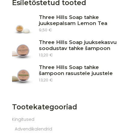
Esiletõstetud tooted
Three Hills Soap tahke
juuksepalsam Lemon Tea
9,50
€
Three Hills Soap juuksekasvu
soodustav tahke šampoon
13,20
€
Three Hills Soap tahke
šampoon rasustele juustele
13,20
€
Tootekategooriad
Kingitused
Advendikalendrid