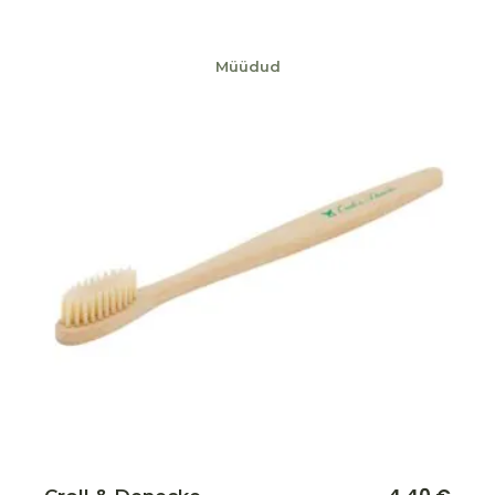
Müüdud
Lisa soovikorvi