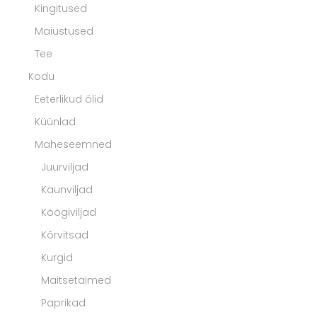
Kingitused
Maiustused
Tee
Kodu
Eeterlikud õlid
Küünlad
Maheseemned
Juurviljad
Kaunviljad
Köögiviljad
Kõrvitsad
Kurgid
Maitsetaimed
Paprikad