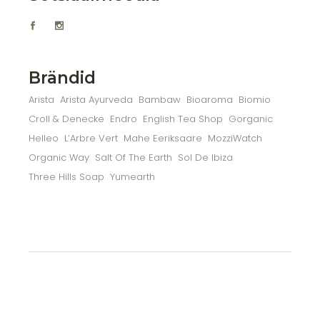
Brändid
Arista
Arista Ayurveda
Bambaw
Bioaroma
Biomio
Croll & Denecke
Endro
English Tea Shop
Gorganic
Helleo
L’Arbre Vert
Mahe Eeriksaare
MozziWatch
Organic Way
Salt Of The Earth
Sol De Ibiza
Three Hills Soap
Yumearth