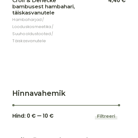
4,40
€
Croll & Denecke
bambusest hambahari,
täiskasvanutele
Hambaharjad
Looduskosmeetika
Suuhooldustooted
Täiskasvanutele
Hinnavahemik
Hind:
0 €
—
10 €
Filtreeri
Minimaa
Maksima
hind
hind