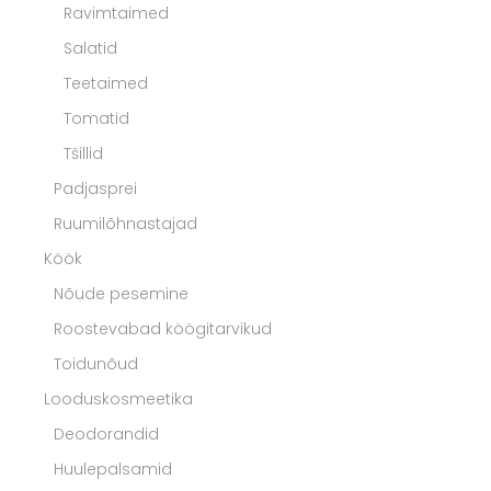
Ravimtaimed
Salatid
Teetaimed
Tomatid
Tšillid
Padjasprei
Ruumilõhnastajad
Köök
Nõude pesemine
Roostevabad köögitarvikud
Toidunõud
Looduskosmeetika
Deodorandid
Huulepalsamid