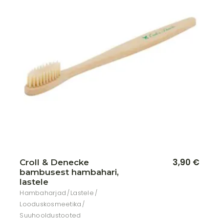
Lisa soovikorvi
3,90
€
Croll & Denecke
bambusest hambahari,
lastele
Hambaharjad
Lastele
Looduskosmeetika
Suuhooldustooted