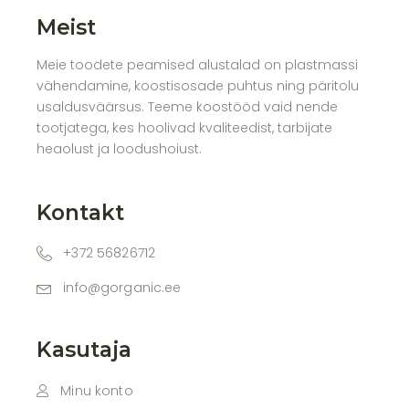
Meist
Meie toodete peamised alustalad on plastmassi
vähendamine, koostisosade puhtus ning päritolu
usaldusväärsus. Teeme koostööd vaid nende
tootjatega, kes hoolivad kvaliteedist, tarbijate
heaolust ja loodushoiust.
Kontakt
+372 56826712
info@gorganic.ee
Kasutaja
Minu konto