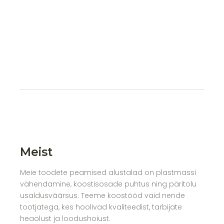
Meist
Meie toodete peamised alustalad on plastmassi
vähendamine, koostisosade puhtus ning päritolu
usaldusväärsus. Teeme koostööd vaid nende
tootjatega, kes hoolivad kvaliteedist, tarbijate
heaolust ja loodushoiust.