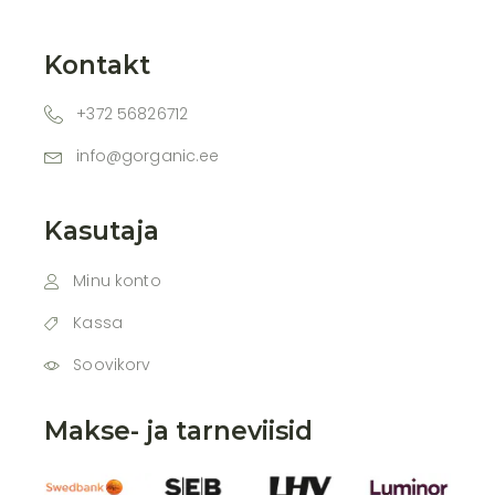
Kontakt
+372 56826712
info@gorganic.ee
Kasutaja
Minu konto
Kassa
Soovikorv
Makse- ja tarneviisid