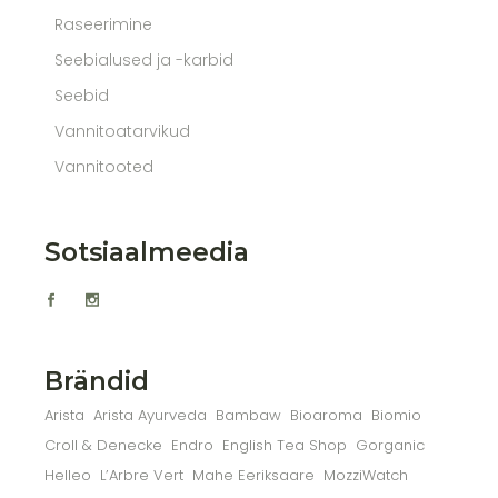
Raseerimine
Seebialused ja -karbid
Seebid
Vannitoatarvikud
Vannitooted
Sotsiaalmeedia
Brändid
Arista
Arista Ayurveda
Bambaw
Bioaroma
Biomio
Croll & Denecke
Endro
English Tea Shop
Gorganic
Helleo
L’Arbre Vert
Mahe Eeriksaare
MozziWatch