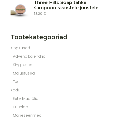
Three Hills Soap tahke
šampoon rasustele juustele
13,20
€
Tootekategooriad
Kingitused
Advendikalendrid
Kingitused
Maiustused
Tee
Kodu
Eeterlikud õlid
Küünlad
Maheseemned