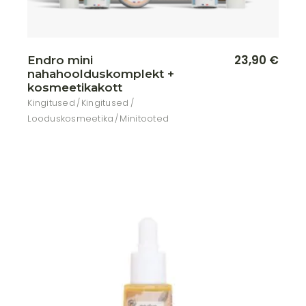
23,90
€
Endro mini
nahahoolduskomplekt +
kosmeetikakott
Kingitused
Kingitused
Looduskosmeetika
Minitooted
Lisa soovikorvi