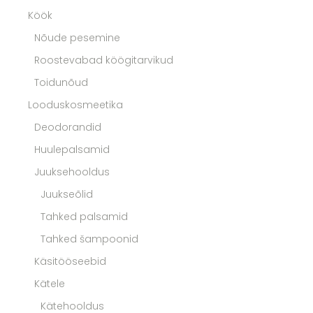
Köök
Nõude pesemine
Roostevabad köögitarvikud
Toidunõud
Looduskosmeetika
Deodorandid
Huulepalsamid
Juuksehooldus
Juukseõlid
Tahked palsamid
Tahked šampoonid
Käsitööseebid
Kätele
Kätehooldus