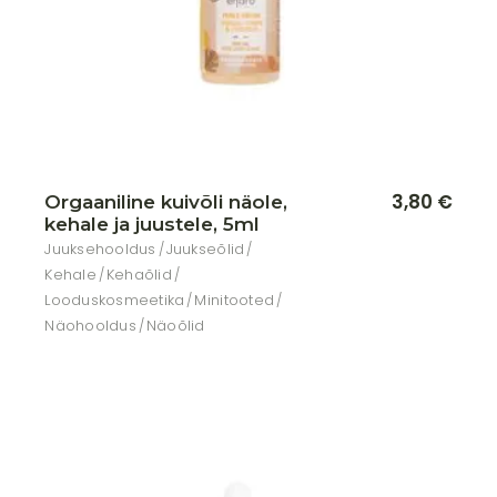
3,80
€
Orgaaniline kuivõli näole,
kehale ja juustele, 5ml
Juuksehooldus
Juukseõlid
Kehale
Kehaõlid
Looduskosmeetika
Minitooted
Näohooldus
Näoõlid