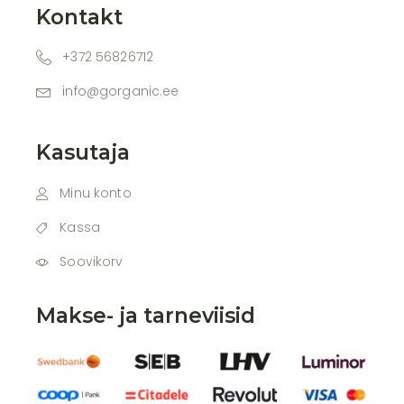
Kontakt
+372 56826712
info@gorganic.ee
Kasutaja
Minu konto
Kassa
Soovikorv
Makse- ja tarneviisid