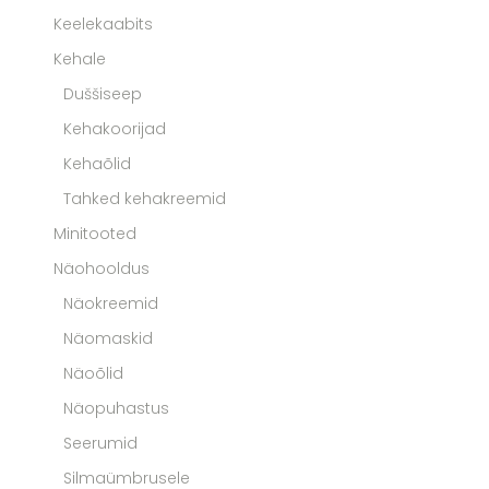
Keelekaabits
Kehale
Duššiseep
Kehakoorijad
Kehaõlid
Tahked kehakreemid
Minitooted
Näohooldus
Näokreemid
Näomaskid
Näoõlid
Näopuhastus
Seerumid
Silmaümbrusele