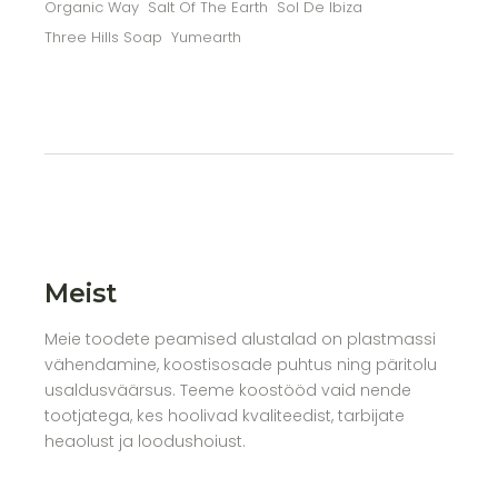
Organic Way
Salt Of The Earth
Sol De Ibiza
Three Hills Soap
Yumearth
Meist
Meie toodete peamised alustalad on plastmassi
vähendamine, koostisosade puhtus ning päritolu
usaldusväärsus. Teeme koostööd vaid nende
tootjatega, kes hoolivad kvaliteedist, tarbijate
heaolust ja loodushoiust.