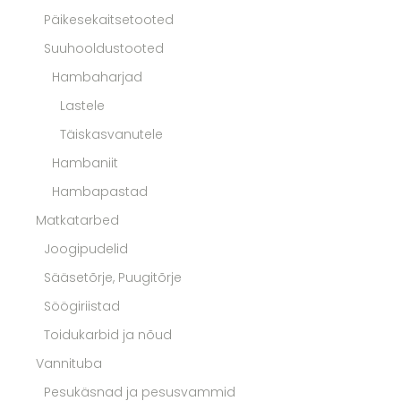
Päikesekaitsetooted
Suuhooldustooted
Hambaharjad
Lastele
Täiskasvanutele
Hambaniit
Hambapastad
Matkatarbed
Joogipudelid
Sääsetõrje, Puugitõrje
Söögiriistad
Toidukarbid ja nõud
Vannituba
Pesukäsnad ja pesusvammid