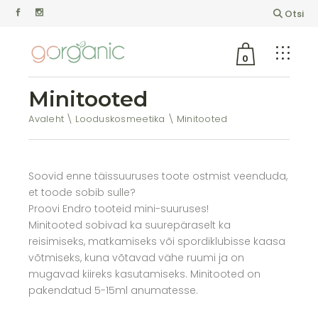
Otsi
0
Minitooted
Avaleht
Looduskosmeetika
Minitooted
Soovid enne täissuuruses toote ostmist veenduda,
et toode sobib sulle?
Proovi Endro tooteid mini-suuruses!
Minitooted sobivad ka suurepäraselt ka
reisimiseks, matkamiseks või spordiklubisse kaasa
võtmiseks, kuna võtavad vähe ruumi ja on
mugavad kiireks kasutamiseks. Minitooted on
pakendatud 5-15ml anumatesse.