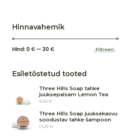
Hinnavahemik
Hind:
0 €
—
30 €
Filtreeri
Minimaa
Maksima
hind
hind
Esiletõstetud tooted
Three Hills Soap tahke
juuksepalsam Lemon Tea
9,50
€
Three Hills Soap juuksekasvu
soodustav tahke šampoon
13,20
€