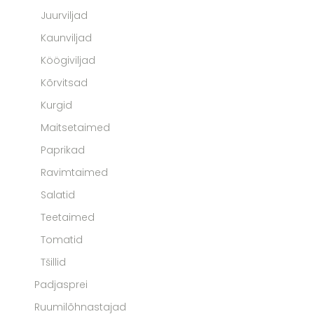
Juurviljad
Kaunviljad
Köögiviljad
Kõrvitsad
Kurgid
Maitsetaimed
Paprikad
Ravimtaimed
Salatid
Teetaimed
Tomatid
Tšillid
Padjasprei
Ruumilõhnastajad