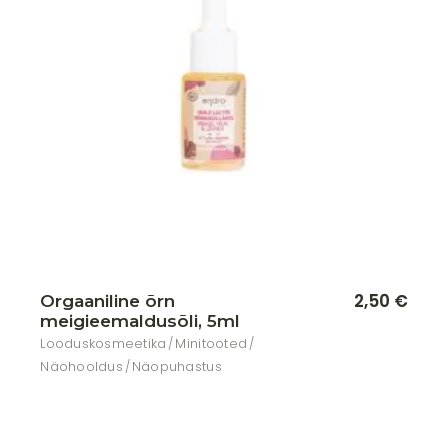
Lisa soovikorvi
2,50
€
Orgaaniline õrn
meigieemaldusõli, 5ml
Looduskosmeetika
Minitooted
Näohooldus
Näopuhastus