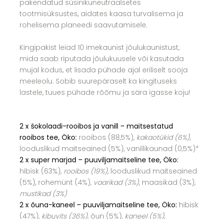
pakendatud süsinikuneutraalsetes
tootmisüksustes, aidates kaasa turvalisema ja
rohelisema planeedi saavutamisele.
Kingipakist leiad 10 imekaunist jõulukaunistust,
mida saab riputada jõulukuusele või kasutada
mujal kodus, et lisada pühade ajal eriliselt sooja
meeleolu. Sobib suurepäraselt ka kingituseks
lastele, tuues pühade rõõmu ja sära igasse koju!
2 x šokolaadi-rooibos ja vanill – maitsestatud
rooibos tee, Öko:
rooibos (88,5%)
, kakaotükid (6%)
,
looduslikud maitseained (5%), vanillikaunad (0,5%)*
2 x super marjad – puuviljamaitseline tee, Öko:
hibisk (63%)
, rooibos (19%)
, looduslikud maitseained
(5%), rohemünt (4%)
, vaarikad (3%)
, maasikad (3%)
,
mustikad (3%)
2 x õuna-kaneel – puuviljamaitseline tee, Öko:
hibisk
(47%)
, kibuvits (36%)
, õun (5%)
, kaneel (5%)
,