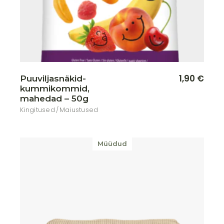
1,90
€
Puuviljasnäkid-
kummikommid,
mahedad – 50g
Kingitused
Maiustused
Müüdud
Lisa soovikorvi