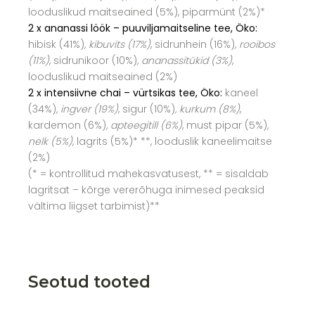
looduslikud maitseained (5%), piparmünt (2%)*
2 x ananassi löök – puuviljamaitseline tee, Öko:
hibisk (41%)
, kibuvits (17%)
, sidrunhein (16%)
, rooibos
(11%)
, sidrunikoor (10%)
, ananassitükid (3%)
,
looduslikud maitseained (2%)
2 x intensiivne chai – vürtsikas tee, Öko:
kaneel
(34%)
, ingver (19%)
, sigur (10%)
, kurkum (8%)
,
kardemon (6%)
, apteegitill (6%)
, must pipar (5%)
,
nelk (5%)
, lagrits (5%)* **, looduslik kaneelimaitse
(2%)
(* = kontrollitud mahekasvatusest, ** = sisaldab
lagritsat – kõrge vererõhuga inimesed peaksid
vältima liigset tarbimist)**
Seotud tooted