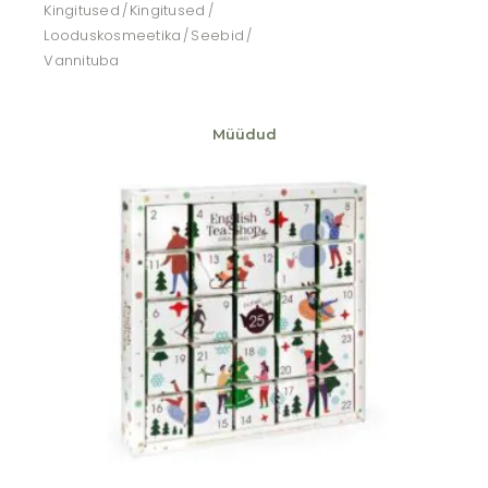
Kingitused
Kingitused
Looduskosmeetika
Seebid
Vannituba
Müüdud
Lisa soovikorvi