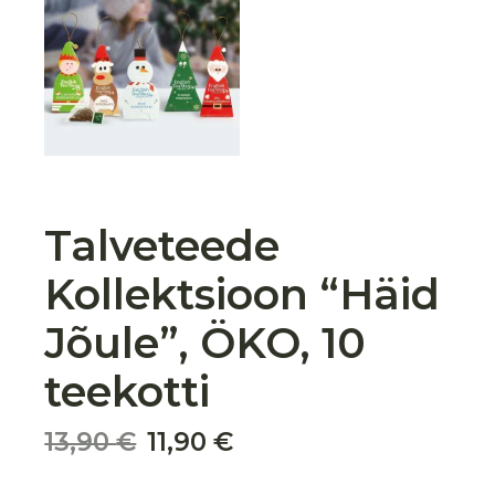
Talveteede
Kollektsioon “Häid
Jõule”, ÖKO, 10
teekotti
13,90
€
11,90
€
Algne
Praegune
hind
hind