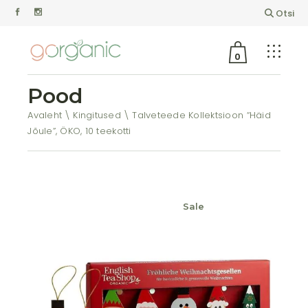
Otsi
0
Pood
Avaleht
Kingitused
Talveteede Kollektsioon “Häid
Jõule”, ÖKO, 10 teekotti
Sale