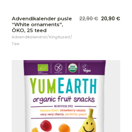
22,90
€
20,90
€
Advendikalender pusle
Algne
Praegune
“White ornaments”,
hind
hind
oli:
on:
ÖKO, 25 teed
22,90 €.
20,90 €.
Advendikalendrid
Kingitused
Tee
Lisa soovikorvi