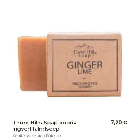
Lisa soovikorvi
7,20
€
Three Hills Soap kooriv
ingveri-laimiseep
Käsitööseebid
Kätele