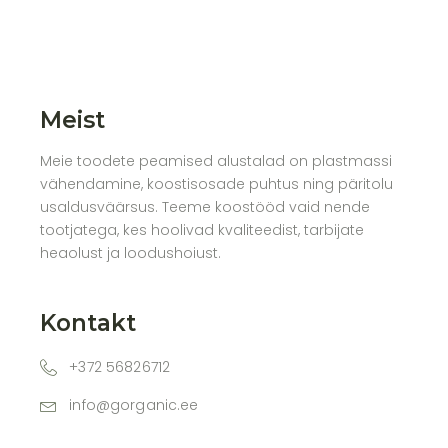
Meist
Meie toodete peamised alustalad on plastmassi
vähendamine, koostisosade puhtus ning päritolu
usaldusväärsus. Teeme koostööd vaid nende
tootjatega, kes hoolivad kvaliteedist, tarbijate
heaolust ja loodushoiust.
Kontakt
+372 56826712
info@gorganic.ee