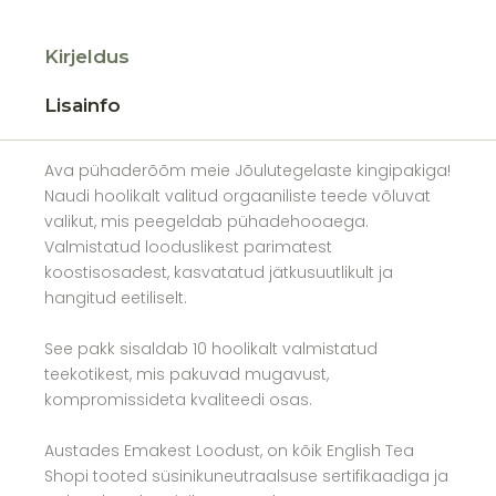
Kirjeldus
Lisainfo
Ava pühaderõõm meie Jõulutegelaste kingipakiga!
Naudi hoolikalt valitud orgaaniliste teede võluvat
valikut, mis peegeldab pühadehooaega.
Valmistatud looduslikest parimatest
koostisosadest, kasvatatud jätkusuutlikult ja
hangitud eetiliselt.
See pakk sisaldab 10 hoolikalt valmistatud
teekotikest, mis pakuvad mugavust,
kompromissideta kvaliteedi osas.
Austades Emakest Loodust, on kõik English Tea
Shopi tooted süsinikuneutraalsuse sertifikaadiga ja