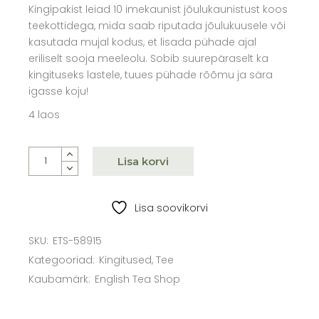
oli:
on:
Kingipakist leiad 10 imekaunist jõulukaunistust koos
13,90 €.
11,90 €.
teekottidega, mida saab riputada jõulukuusele või
kasutada mujal kodus, et lisada pühade ajal
eriliselt sooja meeleolu. Sobib suurepäraselt ka
kingituseks lastele, tuues pühade rõõmu ja sära
igasse koju!
4 laos
Talveteede Kollektsioon "Häid Jõule", ÖKO, 10 teekotti quan
Lisa korvi
Lisa soovikorvi
SKU:
ETS-58915
Kategooriad:
Kingitused
,
Tee
Kaubamärk:
English Tea Shop