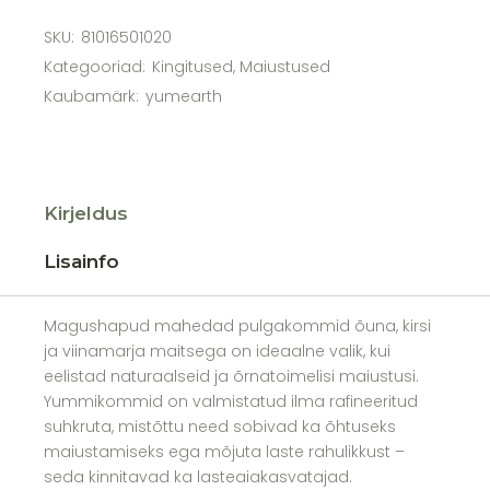
SKU:
81016501020
Kategooriad:
Kingitused
,
Maiustused
Kaubamärk:
yumearth
Kirjeldus
Lisainfo
Magushapud mahedad pulgakommid õuna, kirsi
ja viinamarja maitsega on ideaalne valik, kui
eelistad naturaalseid ja õrnatoimelisi maiustusi.
Yummikommid on valmistatud ilma rafineeritud
suhkruta, mistõttu need sobivad ka õhtuseks
maiustamiseks ega mõjuta laste rahulikkust –
seda kinnitavad ka lasteaiakasvatajad.