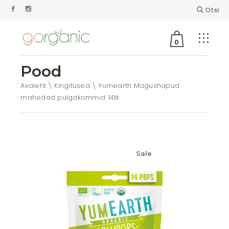
Otsi
0
Pood
Avaleht
Kingitused
Yumearth Magushapud
mahedad pulgakommid 14tk
Sale