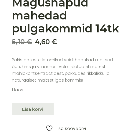
Magushapud
mahedad
pulgakommid 14tk
5,10
€
4,60
€
Algne
Praegune
hind
hind
oli:
on:
Pakis on laste lemmikud veidi hapukad maitsed:
5,10 €.
4,60 €.
õun, kirss ja viinamari. Valmistatud ehtsatest
mahlakontsentraatidest, pakkudes rikkalikku ja
naturaalset maitset igas kommis!
1 laos
Lisa korvi
Lisa soovikorvi