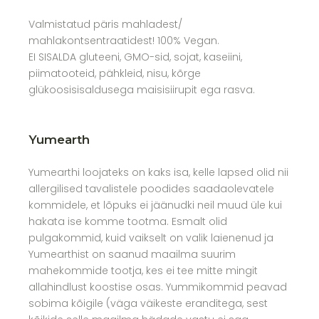
Valmistatud päris mahladest/
mahlakontsentraatidest! 100% Vegan.
EI SISALDA gluteeni, GMO-sid, sojat, kaseiini,
piimatooteid, pähkleid, nisu, kõrge
glükoosisisaldusega maisisiirupit ega rasva.
Yumearth
Yumearthi loojateks on kaks isa, kelle lapsed olid nii
allergilised tavalistele poodides saadaolevatele
kommidele, et lõpuks ei jäänudki neil muud üle kui
hakata ise komme tootma. Esmalt olid
pulgakommid, kuid vaikselt on valik laienenud ja
Yumearthist on saanud maailma suurim
mahekommide tootja, kes ei tee mitte mingit
allahindlust koostise osas. Yummikommid peavad
sobima kõigile (väga väikeste eranditega, sest