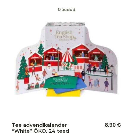
Müüdud
Lisa soovikorvi
8,90
€
Tee advendikalender
“White” ÖKO, 24 teed