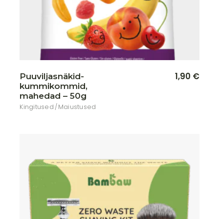
1,90
€
Puuviljasnäkid-
kummikommid,
mahedad – 50g
Kingitused
Maiustused
Lisa soovikorvi