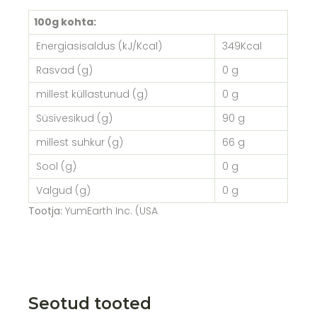
100g kohta:
Energiasisaldus (kJ/Kcal)
349Kcal
Rasvad (g)
0 g
millest küllastunud (g)
0 g
Süsivesikud (g)
90 g
millest suhkur (g)
66 g
Sool (g)
0 g
Valgud (g)
0 g
Tootja:
YumEarth Inc. (USA
Seotud tooted