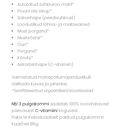
Aurutatud suhkruroo mahl*
Pruuni riisi siirup*
Sidrunhape (peedisuhkrust)
Looduslikud lõhna- ja maitseained
Must porgand*
Mustsõstar*
Õun*
Porgand*
Kõrvits*
Askorbiinhape (C-vitamiin)
Valmistatud mahepõllumajanduslikult.
Säilitada kuivas ja jahedas.
*Sertifitseeritud orgaanilised koostisosad.
NB! 3 pulgakommi
sisaldab 100% soovitatavast
päevasest
C-vitamiini
kogusest.
Pakis 14 individuaalselt pakitud pulgakommi!
Kaal/net 85g