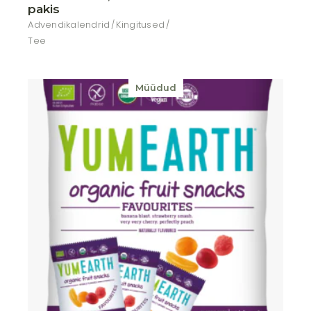
pakis
Advendikalendrid
Kingitused
Tee
Müüdud
Lisa soovikorvi