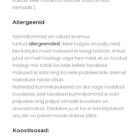
kõikide selle maailma hädade vastu ei saa
nemadki ).
Allergeenid
Yummikommid on vabad enamus
tuntud
allergeenidest
. Meie hulgas on palju neid,
kes kahjuks muid maiuseid ei saagi tarbida. Antud
juhul on meil muidugi väga hea meel, et on loodud
midagi, mis sobib ka neile kellele tavalised
maiused ei sobi ning ka neile probleemide asemel
naeratuse näole võlub.
Mahedad kummikarukesed on üks väga oodatud
toodetest, sest tavalised kummikommid ei sobi
paljudele ning paljud sõnadki koostises on
arusaamatud. Öeldakse ju, et kui ei saa kirjutatust
aru, siis on parem toode riiulisse jätta.
Koostisosad: