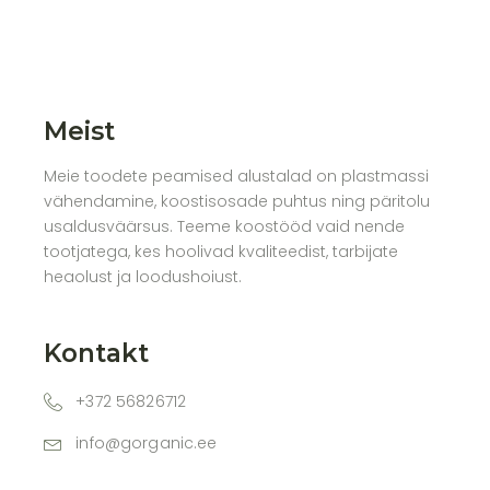
Meist
Meie toodete peamised alustalad on plastmassi
vähendamine, koostisosade puhtus ning päritolu
usaldusväärsus. Teeme koostööd vaid nende
tootjatega, kes hoolivad kvaliteedist, tarbijate
heaolust ja loodushoiust.
Kontakt
+372 56826712
info@gorganic.ee