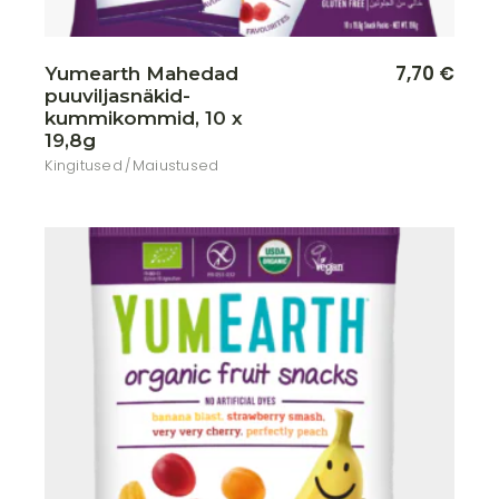
7,70
€
Yumearth Mahedad
puuviljasnäkid-
kummikommid, 10 x
19,8g
Kingitused
Maiustused
Lisa soovikorvi