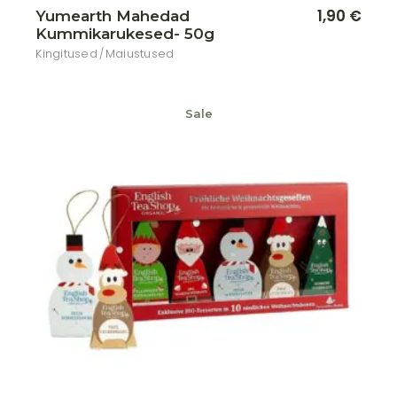
1,90
€
Yumearth Mahedad
Kummikarukesed- 50g
Kingitused
Maiustused
Sale
Lisa soovikorvi