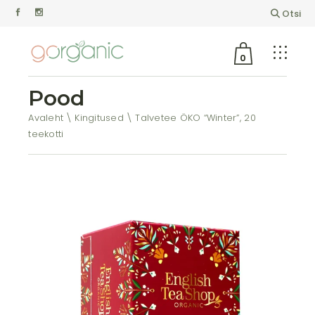
Otsi
0
Pood
Avaleht
Kingitused
Talvetee ÖKO “Winter”, 20
teekotti