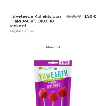
13,90
€
11,90
€
Talveteede Kollektsioon
Algne
Praegune
“Häid Jõule”, ÖKO, 10
hind
hind
oli:
on:
teekotti
13,90 €.
11,90 €.
Kingitused
Tee
Müüdud
Lisa soovikorvi