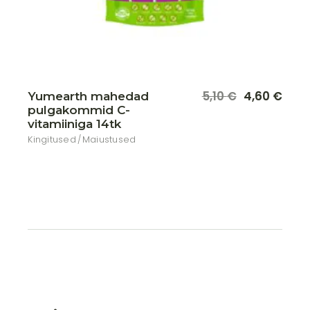
5,10
€
4,60
€
Yumearth mahedad
Algne
Praegune
pulgakommid C-
hind
hind
oli:
on:
vitamiiniga 14tk
5,10 €.
4,60 €.
Kingitused
Maiustused