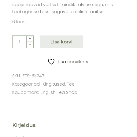
soojendavad vürtsid. Täiuslik talvine segu, mis
toob igasse tassi sügava ja erilise maitse.
6 laos
Talvetee ÖKO “Winter”, 20 teekotti quantity
Lisa korvi
Lisa soovikorvi
SKU:
ETS-63247
Kategooriad:
Kingitused
,
Tee
Kaubamärk:
English Tea Shop
Kirjeldus