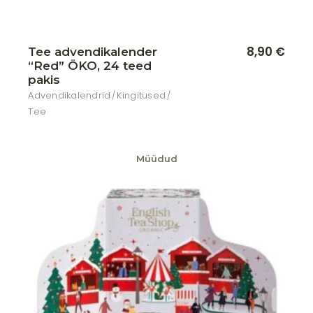
8,90
€
Tee advendikalender
“Red” ÖKO, 24 teed
pakis
Advendikalendrid
Kingitused
Tee
Müüdud
Lisa soovikorvi