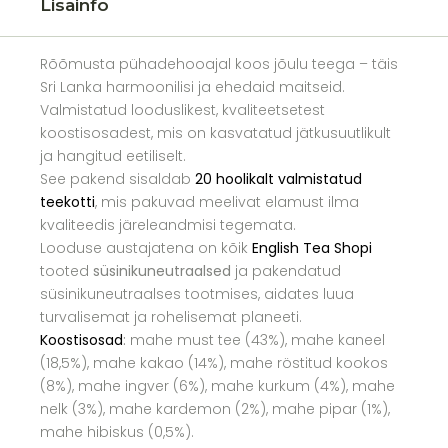
Lisainfo
Rõõmusta pühadehooajal koos jõulu teega – täis
Sri Lanka harmoonilisi ja ehedaid maitseid.
Valmistatud looduslikest, kvaliteetsetest
koostisosadest, mis on kasvatatud jätkusuutlikult
ja hangitud eetiliselt.
See pakend sisaldab
20 hoolikalt valmistatud
teekotti
, mis pakuvad meelivat elamust ilma
kvaliteedis järeleandmisi tegemata.
Looduse austajatena on kõik
English Tea Shopi
tooted
süsinikuneutraalsed
ja pakendatud
süsinikuneutraalses tootmises, aidates luua
turvalisemat ja rohelisemat planeeti.
Koostisosad
:
mahe must tee (43%), mahe kaneel
(18,5%), mahe kakao (14%), mahe röstitud kookos
(8%), mahe ingver (6%), mahe kurkum (4%), mahe
nelk (3%), mahe kardemon (2%), mahe pipar (1%),
mahe hibiskus (0,5%).