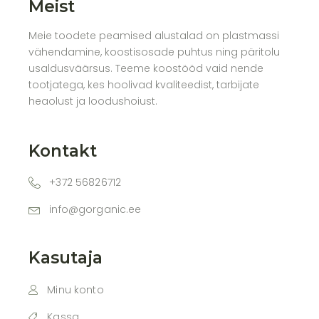
Meist
Meie toodete peamised alustalad on plastmassi
vähendamine, koostisosade puhtus ning päritolu
usaldusväärsus. Teeme koostööd vaid nende
tootjatega, kes hoolivad kvaliteedist, tarbijate
heaolust ja loodushoiust.
Kontakt
+372 56826712
info@gorganic.ee
Kasutaja
Minu konto
Kassa