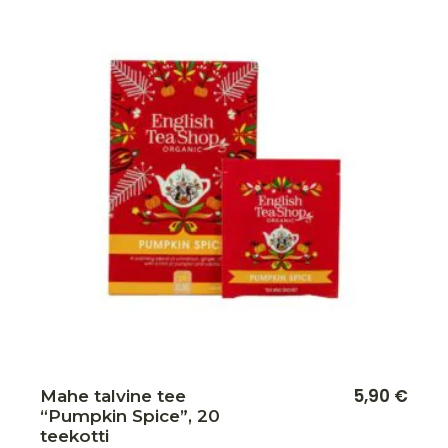
Lisa soovikorvi
5,90
€
Mahe talvine tee
“Pumpkin Spice”, 20
teekotti