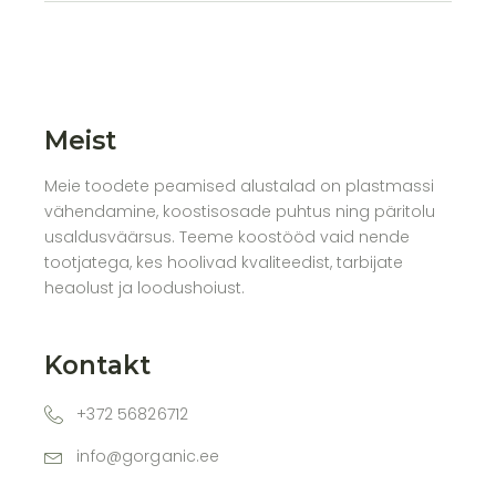
Meist
Meie toodete peamised alustalad on plastmassi
vähendamine, koostisosade puhtus ning päritolu
usaldusväärsus. Teeme koostööd vaid nende
tootjatega, kes hoolivad kvaliteedist, tarbijate
heaolust ja loodushoiust.
Kontakt
+372 56826712
info@gorganic.ee