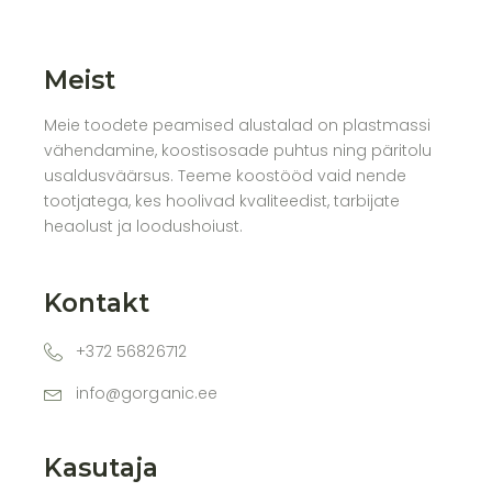
Meist
Meie toodete peamised alustalad on plastmassi
vähendamine, koostisosade puhtus ning päritolu
usaldusväärsus. Teeme koostööd vaid nende
tootjatega, kes hoolivad kvaliteedist, tarbijate
heaolust ja loodushoiust.
Kontakt
+372 56826712
info@gorganic.ee
Kasutaja