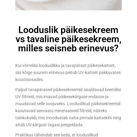
Looduslik päikesekreem
vs tavaline päikesekreem,
milles seisneb erinevus?
Kui võrrelda looduslikku ja tavapärast päikesekaitset,
siis kõige suurem erinevus peitub UV-kaitset pakkuvates
koostisosades.
Paljud tavapärased päikesekreemid sisaldavad keemilisi
UV-filtreid, mis imavad päikesekiirguse endasse ja
muudavad selle soojuseks. Looduslikud päikesekreemid
kasutavad seevastu mineraalseid filtreid, näiteks
tsinkoksiidi, mis moodustab naha pinnale kaitsekihi ning
aitab UV-kiirgust tagasi peegeldada.
Praktikas tähendab see seda, et looduslikud