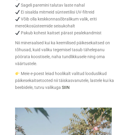
Sageli paremini talutav laste nahal
Ei sisalda mitmeid sünteetilisi UV-filtreid
Võib olla keskkonnasõbralikum valik, eriti
mereökosüsteemide seisukohalt
Pakub kohest kaitset pärast pealekandmist
Nii mineraalsed kui ka keemilised päikesekaitsed on
tõhusad, kuid valiku tegemisel tasub tähelepanu
pöörata koostisele, naha tundlikkusele ning oma
väärtustele.
Meie e-poest leiad hoolikalt valitud looduslikud
päikesekaitsetooted nii täiskasvanutele, lastele kui ka
beebidele, tutvu valikuga
SIIN