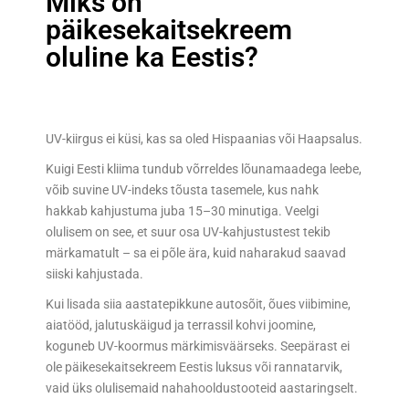
Miks on
päikesekaitsekreem
oluline ka Eestis?
UV-kiirgus ei küsi, kas sa oled Hispaanias või Haapsalus.
Kuigi Eesti kliima tundub võrreldes lõunamaadega leebe,
võib suvine UV-indeks tõusta tasemele, kus nahk
hakkab kahjustuma juba 15–30 minutiga. Veelgi
olulisem on see, et suur osa UV-kahjustustest tekib
märkamatult – sa ei põle ära, kuid naharakud saavad
siiski kahjustada.
Kui lisada siia aastatepikkune autosõit, õues viibimine,
aiatööd, jalutuskäigud ja terrassil kohvi joomine,
koguneb UV-koormus märkimisväärseks. Seepärast ei
ole päikesekaitsekreem Eestis luksus või rannatarvik,
vaid üks olulisemaid nahahooldustooteid aastaringselt.