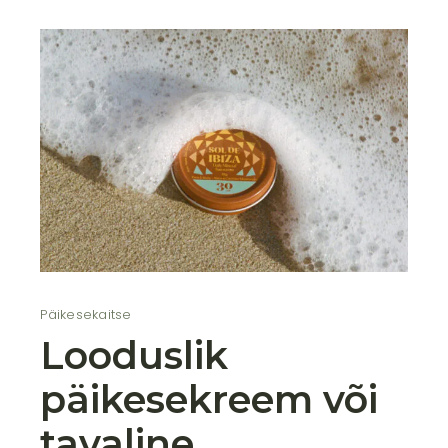
Päikesekaitse
Looduslik
päikesekreem või
tavaline