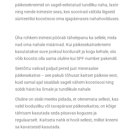
päikesekreemid on sageli eelistatud tundliku naha, laste
ning nende inimeste seas, kes soovivad vältida liigseid
sünteetilisi koostisosi oma igapäevases nahahoolduses.
Üha rohkem inimesi pöörab tähelepanu ka sellele, mida
nad oma nahale määrivad. Kui päikesekaitsekreemi
kasutatakse suve jooksul korduvalt ja kogu kehale, siis
võib koostis olla sama oluline kui SPF-number pakendil.
Seetõttu valivad paljud pered just mineraalse
päikesekaitse – see pakub tõhusat kaitset päikese eest,
kuid samal ajal sisaldab sageli vähem koostisosi ning
sobib hästi ka õrnale ja tundlikule nahale.
Oluline on siiski meeles pidada, et olenemata sellest, kas
valid loodusliku või tavapärase päikesekaitse, on kõige
tähtsam kasutada seda piisavas koguses ja
regulaarselt. Kaitseta nahk ei hooli sellest, millist kreemi
sa kavatsesid kasutada.