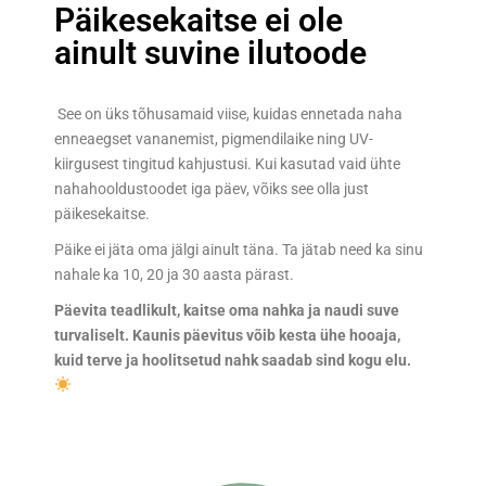
Päikesekaitse ei ole
ainult suvine ilutoode
See on üks tõhusamaid viise, kuidas ennetada naha
enneaegset vananemist, pigmendilaike ning UV-
kiirgusest tingitud kahjustusi. Kui kasutad vaid ühte
nahahooldustoodet iga päev, võiks see olla just
päikesekaitse.
Päike ei jäta oma jälgi ainult täna. Ta jätab need ka sinu
nahale ka 10, 20 ja 30 aasta pärast.
Päevita teadlikult, kaitse oma nahka ja naudi suve
turvaliselt. Kaunis päevitus võib kesta ühe hooaja,
kuid terve ja hoolitsetud nahk saadab sind kogu elu.