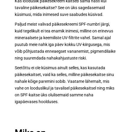
Kas looduslik päikesekreem kaitseb sama hästi kui
tavaline päikesekaitse? See on üks sagedasemaid
küsimusi, mida inimesed suve saabudes küsivad.
Paljud meist valivad päikesekreemi SPF-numbri järgi,
kuid tegelikult ei tea enamik inimesi, milline on erinevus
mineraalsete ja keemiliste UV-filtrite vahel. Samal ajal
puutub meie nahk iga päev kokku UV-kiirgusega, mis
võib põhjustada enneaegset vananemist, pigmendilaike
ning suurendada nahakahjustuste riski.
Seetõttu ei ole küsimus ainult selles, kas kasutada
päikesekaitset, vaid ka selles, milline päikesekaitse sinu
nahale kõige paremini sobib. Vaatame lähemalt, mis
vahe on looduslikul ja tavalisel päikesekaitsel ning miks
on SPF-kaitse üks olulisemaid samme naha
igapäevases hoolduses.