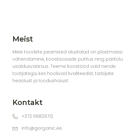
Meist
Meie toodete peamised alustalad on plastmassi
vähendamine, koostisosade puhtus ning päritolu
usaldusväärsus. Teeme koostööd vaid nende
tootjatega, kes hoolivad kvaliteedist, tarbijate
heaolust ja loodushoiust.
Kontakt
+372 56826712
info@gorganic.ee