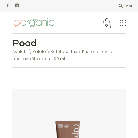
Otsi
0
Pood
Avaleht
Kätele
Kätehooldus
Endro toitev ja
taastav kätekreem, 50 ml