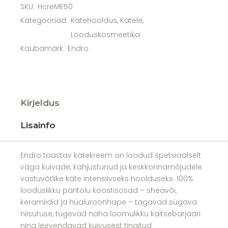
SKU:
HcreME50
Kategooriad:
Kätehooldus
,
Kätele
,
Looduskosmeetika
Kaubamärk:
Endro
Kirjeldus
Lisainfo
Endro taastav kätekreem on loodud spetsiaalselt
väga kuivade, kahjustunud ja keskkonnamõjudele
vastuvõtlike käte intensiivseks hoolduseks. 100%
looduslikku päritolu koostisosad – sheavõi,
keramiidid ja hüaluroonhape – tagavad sügava
niisutuse, tugevad naha loomulikku kaitsebarjääri
ning leevendavad kuivusest tingitud