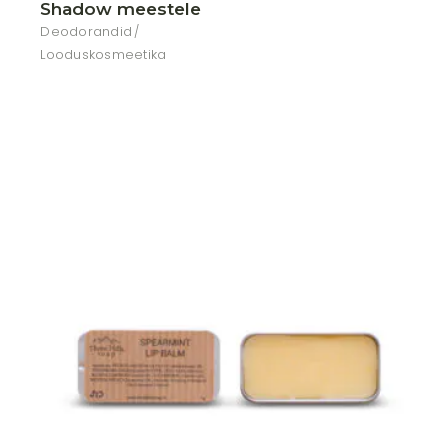
Shadow meestele
Deodorandid
Looduskosmeetika
Lisa soovikorvi