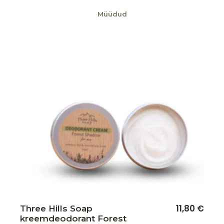
Müüdud
Lisa soovikorvi
11,80
€
Three Hills Soap
kreemdeodorant Forest