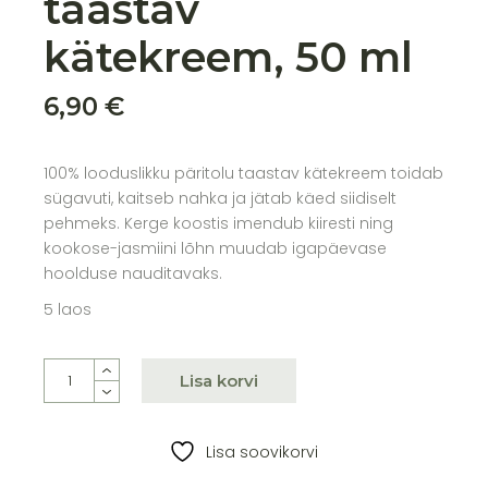
taastav
kätekreem, 50 ml
6,90
€
100% looduslikku päritolu taastav kätekreem toidab
sügavuti, kaitseb nahka ja jätab käed siidiselt
pehmeks. Kerge koostis imendub kiiresti ning
kookose-jasmiini lõhn muudab igapäevase
hoolduse nauditavaks.
5 laos
Endro toitev ja taastav kätekreem, 50 ml quantity
Lisa korvi
Lisa soovikorvi