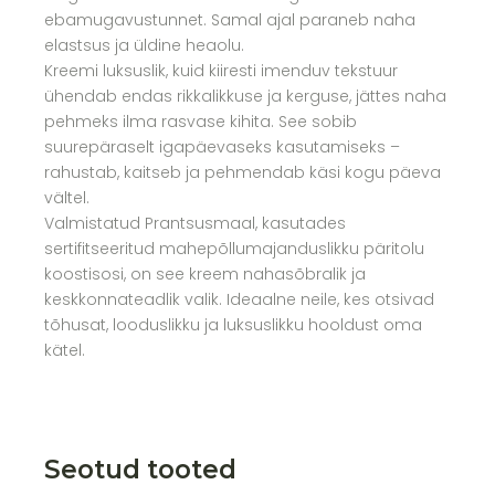
ebamugavustunnet. Samal ajal paraneb naha
elastsus ja üldine heaolu.
Kreemi luksuslik, kuid kiiresti imenduv tekstuur
ühendab endas rikkalikkuse ja kerguse, jättes naha
pehmeks ilma rasvase kihita. See sobib
suurepäraselt igapäevaseks kasutamiseks –
rahustab, kaitseb ja pehmendab käsi kogu päeva
vältel.
Valmistatud Prantsusmaal, kasutades
sertifitseeritud mahepõllumajanduslikku päritolu
koostisosi, on see kreem nahasõbralik ja
keskkonnateadlik valik. Ideaalne neile, kes otsivad
tõhusat, looduslikku ja luksuslikku hooldust oma
kätel.
Seotud tooted