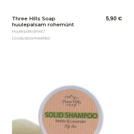
5,90
€
Three Hills Soap
huulepalsam rohemünt
Huulepalsamid
Looduskosmeetika
Lisa soovikorvi