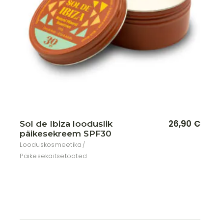
Lisa soovikorvi
26,90
€
Sol de Ibiza looduslik
päikesekreem SPF30
Looduskosmeetika
Päikesekaitsetooted