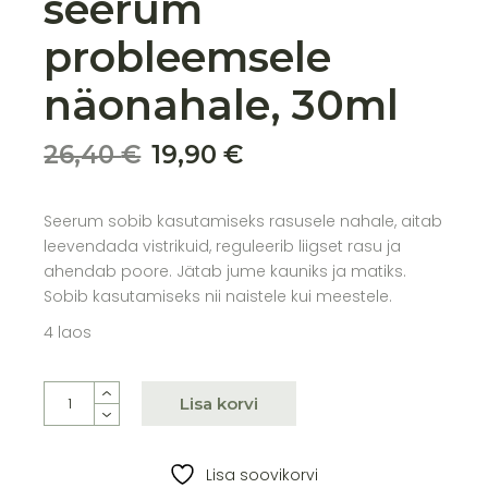
seerum
probleemsele
näonahale, 30ml
26,40
€
19,90
€
Algne
Praegune
hind
hind
oli:
on:
Seerum sobib kasutamiseks rasusele nahale, aitab
26,40 €.
19,90 €.
leevendada vistrikuid, reguleerib liigset rasu ja
ahendab poore. Jätab jume kauniks ja matiks.
Sobib kasutamiseks nii naistele kui meestele.
4 laos
Orgaaniline seerum probleemsele näonahale, 30ml quan
Lisa korvi
Lisa soovikorvi