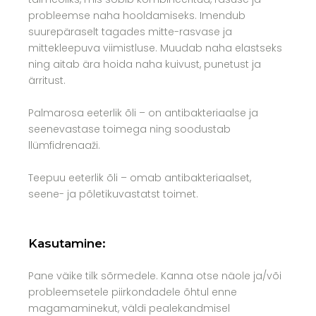
probleemse naha hooldamiseks. Imendub
suurepäraselt tagades mitte-rasvase ja
mittekleepuva viimistluse. Muudab naha elastseks
ning aitab ära hoida naha kuivust, punetust ja
ärritust.
Palmarosa eeterlik õli – on antibakteriaalse ja
seenevastase toimega ning soodustab
llümfidrenaaži.
Teepuu eeterlik õli – omab antibakteriaalset,
seene- ja põletikuvastatst toimet.
Kasutamine:
Pane väike tilk sõrmedele. Kanna otse näole ja/või
probleemsetele piirkondadele õhtul enne
magamaminekut, väldi pealekandmisel