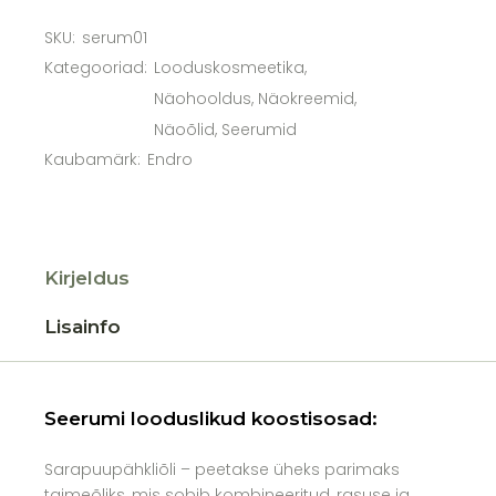
SKU:
serum01
Kategooriad:
Looduskosmeetika
,
Näohooldus
,
Näokreemid
,
Näoõlid
,
Seerumid
Kaubamärk:
Endro
Kirjeldus
Lisainfo
Seerumi looduslikud koostisosad:
Sarapuupähkliõli – peetakse üheks parimaks
taimeõliks, mis sobib kombineeritud, rasuse ja