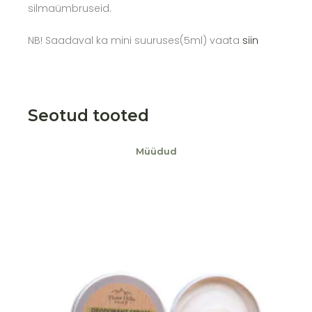
silmaümbruseid.
NB! Saadaval ka mini suuruses(5ml) vaata
siin
Seotud tooted
Müüdud
Lisa soovikorvi