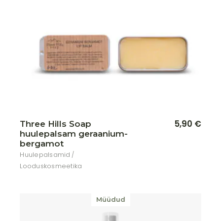
Lisa soovikorvi
5,90
€
Three Hills Soap
huulepalsam geraanium-
bergamot
Huulepalsamid
Looduskosmeetika
Müüdud