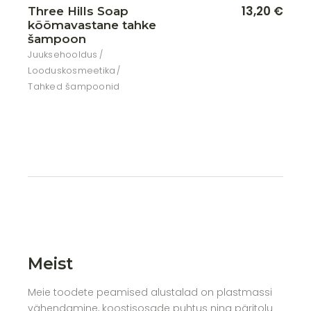
13,20
€
Three Hills Soap
kõõmavastane tahke
šampoon
Juuksehooldus
Looduskosmeetika
Tahked šampoonid
Meist
Meie toodete peamised alustalad on plastmassi
vähendamine, koostisosade puhtus ning päritolu