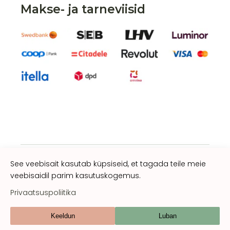
Makse- ja tarneviisid
See veebisait kasutab küpsiseid, et tagada teile meie
veebisaidil parim kasutuskogemus.
Privaatsuspoliitika
gorganic.ee
Privaatsuspoliitika
Müügitingimused
Keeldun
Luban
Sotsiaalmeedia: