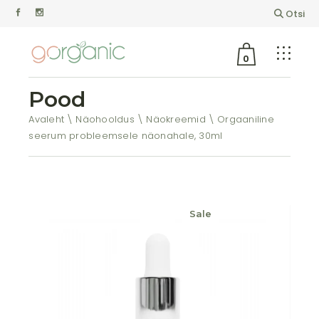
Otsi
0
Pood
Avaleht
Näohooldus
Näokreemid
Orgaaniline
seerum probleemsele näonahale, 30ml
Sale