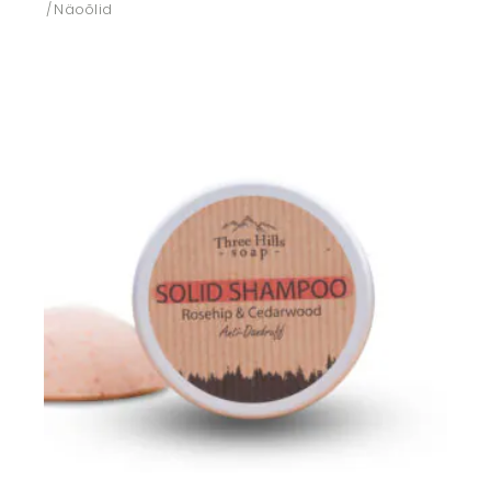
Näoõlid
Lisa soovikorvi