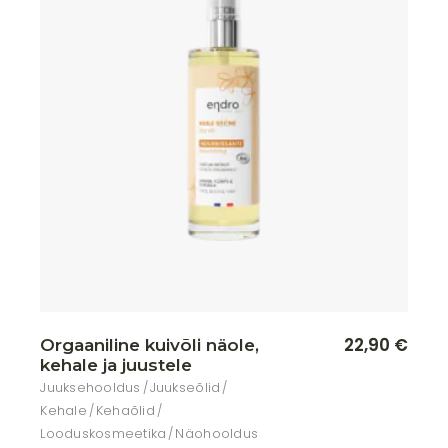
Lisa soovikorvi
22,90
€
Orgaaniline kuivõli näole,
kehale ja juustele
Juuksehooldus
Juukseõlid
Kehale
Kehaõlid
Looduskosmeetika
Näohooldus