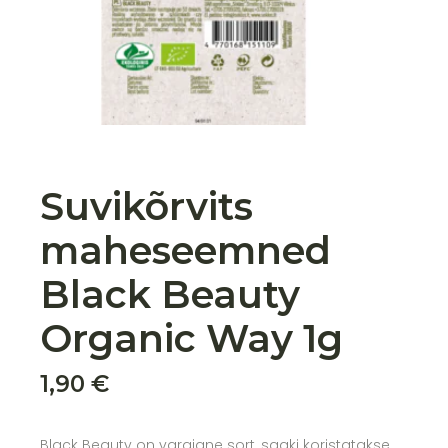
Suvikõrvits
maheseemned
Black Beauty
Organic Way 1g
1,90
€
Black Beauty on varajane sort, saaki koristatakse