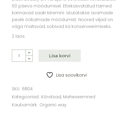
50 päeva möödumisel. Ettekasvatatud taimed
kannavad saaki kiiremini. Istutatakse avamaale
peale öökülmade möödumist. Noored viljad on
väga maitsvad, sobivad ka konserveerimiseks.
2 laos
Suvikõrvits maheseemned Black Beauty Organic Way 1g 
Lisa korvi
Lisa soovikorvi
SKU:
6804
Kategooriad:
Kõrvitsad
,
Maheseemned
Kaubamärk:
Organic way