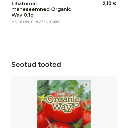
2,10
€
Lihatomat
maheseemned Organic
Way 0,1g
Maheseemned
Tomatid
Seotud tooted
Lisa soovikorvi