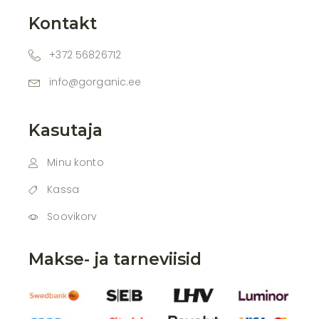
Kontakt
+372 56826712
info@gorganic.ee
Kasutaja
Minu konto
Kassa
Soovikorv
Makse- ja tarneviisid