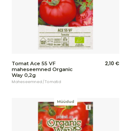
2,10
€
Tomat Ace 55 VF
maheseemned Organic
Way 0,2g
Maheseemned
Tomatid
Müüdud