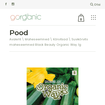
Otsi
0
Pood
Avaleht
Maheseemned
Kõrvitsad
Suvikõrvits
maheseemned Black Beauty Organic Way 1g