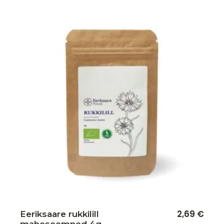
Lisa soovikorvi
2,69
€
Eeriksaare rukkilill