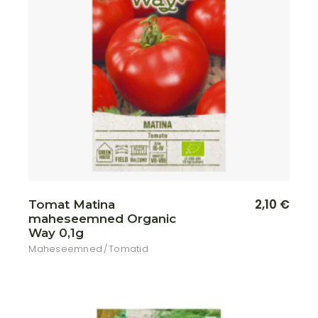
Lisa soovikorvi
2,10
€
Tomat Matina
maheseemned Organic
Way 0,1g
Maheseemned
Tomatid