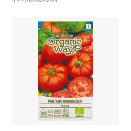
Kurgid
Maheseemned
Lisa soovikorvi