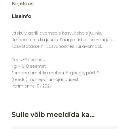
Kirjeldus
Lisainfo
Ettekülv aprill, avamaale kasvukohale juunis.
Ümberistutus ka juunis. Saagikoristus juuli-august.
Kasvatatakse nii kasvuhoones kui avamaal.
Pakis ~7 seemet.
1 g = 6-8 seemet.
Euroopa ametliku mahemärgisega, pärit EU
(Leedu) mahepõllumajandusest.
Parim enne: 07.2027.
Sulle võib meeldida ka…