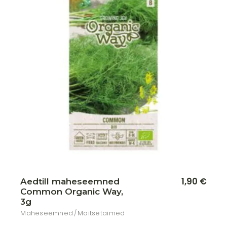
Lisa soovikorvi
1,90
€
Aedtill maheseemned
Common Organic Way,
3g
Maheseemned
Maitsetaimed