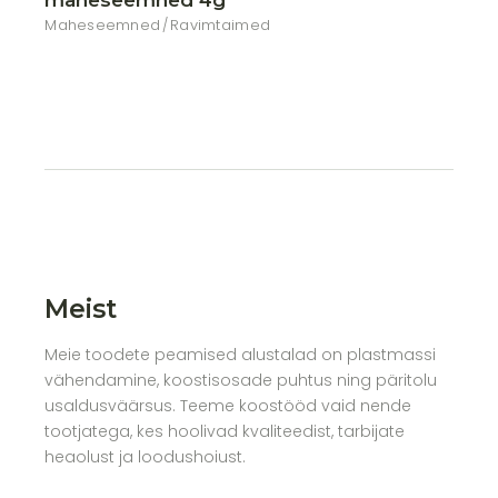
maheseemned 4g
Maheseemned
Ravimtaimed
Meist
Meie toodete peamised alustalad on plastmassi
vähendamine, koostisosade puhtus ning päritolu
usaldusväärsus. Teeme koostööd vaid nende
tootjatega, kes hoolivad kvaliteedist, tarbijate
heaolust ja loodushoiust.