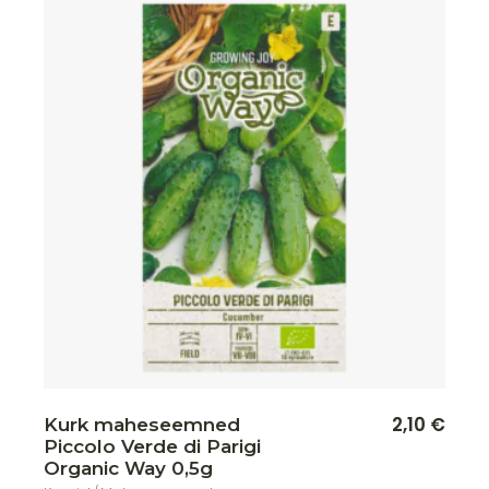
Lisa soovikorvi
2,10
€
Kurk maheseemned
Piccolo Verde di Parigi
Organic Way 0,5g