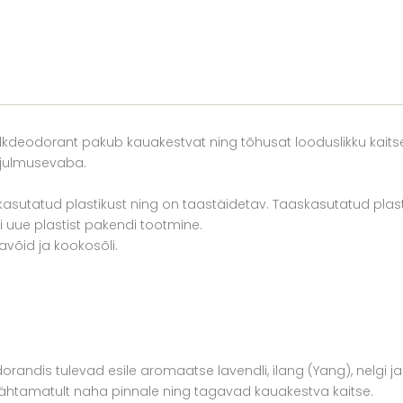
e pulkdeodorant pakub kauakestvat ning tõhusat looduslikku kaitse
 julmusevaba.
asutatud plastikust ning on taastäidetav. Taaskasutatud pla
i uue plastist pakendi tootmine.
võid ja kookosõli.
andis tulevad esile aromaatse lavendli, ilang (Yang), nelgi j
ähtamatult naha pinnale ning tagavad kauakestva kaitse.