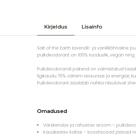
Kirjeldus
Lisainfo
Salt of the Earth lavendli- ja vanillilõhnalin
pulkdeodorant on 100% looduslik, vegan ning
Pulkdeodorandi pakend on valmistatud taask
ligikaudu 70% vähem ressursse ja energiat, ku
Pulkdeodorant sisaldab nahka niisutavat shea
Omadused
Värskendav ja rahustav aroom – pulkdeodor
Kauakestev kaitse – koostisosad jäävad n