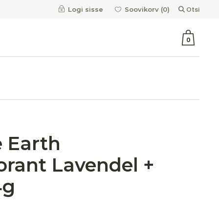
Otsi
Logi sisse
Soovikorv (
0
)
0
e Earth
rant Lavendel +
4g