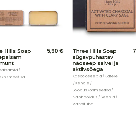
5,90
€
7
e Hills Soap
Three Hills Soap
epalsam
sügavpuhastav
emünt
näoseep salvei ja
aktiivsöega
palsamid
Käsitööseebid
Kätele
skosmeetika
Kehale
Looduskosmeetika
Näohooldus
Seebid
Vannituba