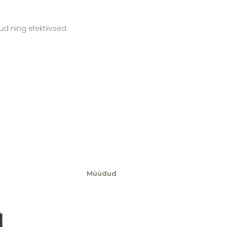
d ning efektiivsed.
Müüdud
Lisa soovikorvi
Lisa soovikorvi