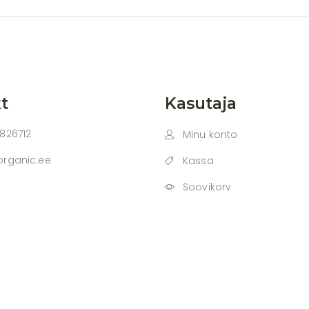
t
Kasutaja
826712
Minu konto
organic.ee
Kassa
Soovikorv