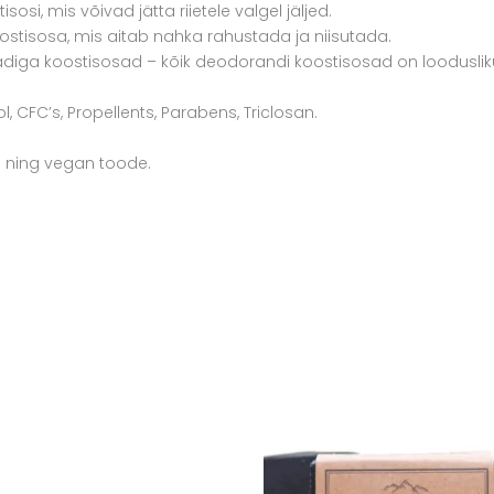
tisosi, mis võivad jätta riietele valgel jäljed.
stisosa, mis aitab nahka rahustada ja niisutada.
adiga koostisosad – kõik deodorandi koostisosad on loodusliku
, CFC’s, Propellents, Parabens, Triclosan.
a ning vegan toode.
Lisa soovikorvi