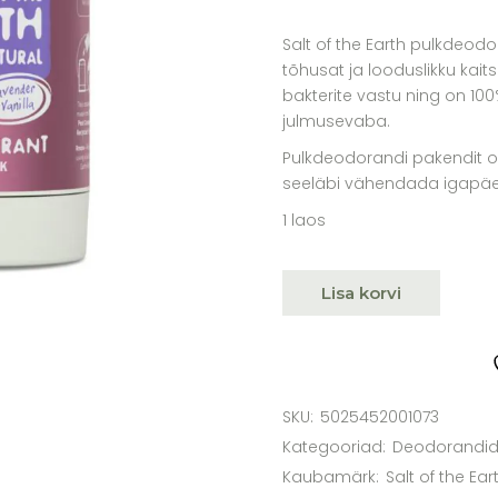
Salt of the Earth pulkdeod
tõhusat ja looduslikku kaits
bakterite vastu ning on 100
julmusevaba.
Pulkdeodorandi pakendit on
seeläbi vähendada igapäev
1 laos
Lisa korvi
SKU:
5025452001073
Kategooriad:
Deodorandi
Kaubamärk:
Salt of the Ear