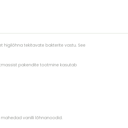
t higilõhna tekitavate bakterite vastu. See
stmassist pakendite tootmine kasutab
a mahedad vanilli lõhnanoodid.