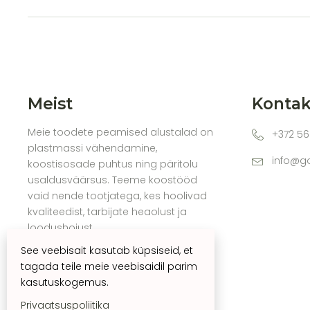
Meist
Kontak
Meie toodete peamised alustalad on
+372 56
plastmassi vähendamine,
info@g
koostisosade puhtus ning päritolu
usaldusväärsus. Teeme koostööd
vaid nende tootjatega, kes hoolivad
kvaliteedist, tarbijate heaolust ja
loodushoiust.
See veebisait kasutab küpsiseid, et
tagada teile meie veebisaidil parim
kasutuskogemus.
Privaatsuspoliitika