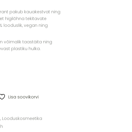
orant pakub kauakestvat ning
et higilõhna tekitavate
% looduslik, vegan ning
 võimalik taastäita ning
ast plastiku hulka.
Lisa soovikorvi
d
,
Looduskosmeetika
th