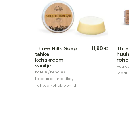
11,90
€
Three Hills Soap
Thre
tahke
huul
kehakreem
roh
vanilje
Huule
Kätele
Kehale
Loodu
Looduskosmeetika
Tahked kehakreemid