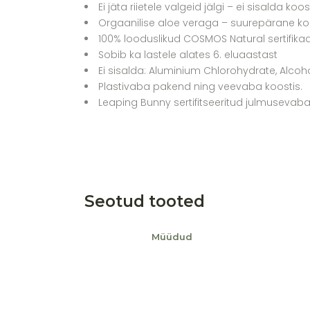
Ei jäta riietele valgeid jälgi – ei sisalda koos
Orgaanilise aloe veraga – suurepärane koo
100% looduslikud COSMOS Natural sertifika
Sobib ka lastele alates 6. eluaastast
Ei sisalda: Aluminium Chlorohydrate, Alcohol
Plastivaba pakend ning veevaba koostis.
Leaping Bunny sertifitseeritud julmusevab
Seotud tooted
Müüdud
Lisa soovikorvi