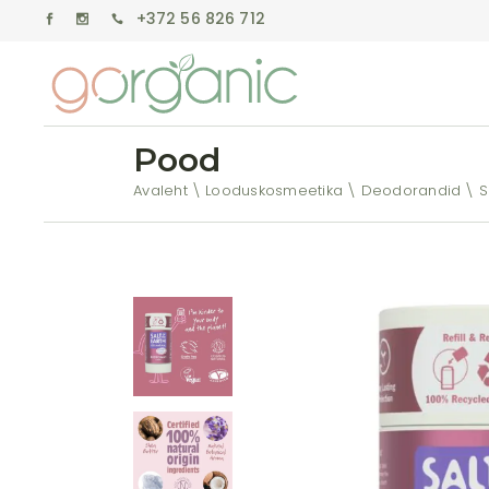
+372 56 826 712
Pood
Avaleht
Looduskosmeetika
Deodorandid
S