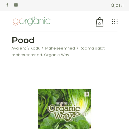
Otsi
0
Pood
Avaleht
Kodu
Maheseemned
Rooma salat
maheseemned, Organic Way