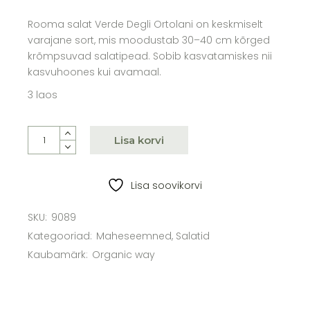
Rooma salat Verde Degli Ortolani on keskmiselt
varajane sort, mis moodustab 30–40 cm kõrged
krõmpsuvad salatipead. Sobib kasvatamiskes nii
kasvuhoones kui avamaal.
3 laos
Rooma salat maheseemned, Organic Way quantity
Lisa korvi
Lisa soovikorvi
SKU:
9089
Kategooriad:
Maheseemned
,
Salatid
Kaubamärk:
Organic way