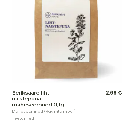
Lisa soovikorvi
2,69
€
Eeriksaare liht-
naistepuna
maheseemned 0,1g
Maheseemned
Ravimtaimed
Teetaimed