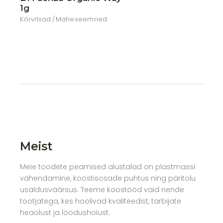
1g
Kõrvitsad
Maheseemned
Meist
Meie toodete peamised alustalad on plastmassi
vähendamine, koostisosade puhtus ning päritolu
usaldusväärsus. Teeme koostööd vaid nende
tootjatega, kes hoolivad kvaliteedist, tarbijate
heaolust ja loodushoiust.