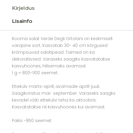
Kirjeldus
Lisainfo
Rooma salat Verde Degli Ortolani on keskmiselt
varajane sort. Kasvatab 30- 40 cm kõrgused
krõmpsuvad salatipead. Taimed on ka
dekoratiivsed. Varaseks saagiks kasvatatakse
kasvuhoones, hilisemaks avamaal.
1 g = 800-1100 seemet.
Ettekülv märts-aprill, avamaale aprill-juuli.
Saagikoristus mai- september. Varaseks saagks
kevadel võib ettekülvi teha ka oktoobris.
Kasvatatakse nii kasvuhoones kui avamaal.
Pakis ~950 seemet.