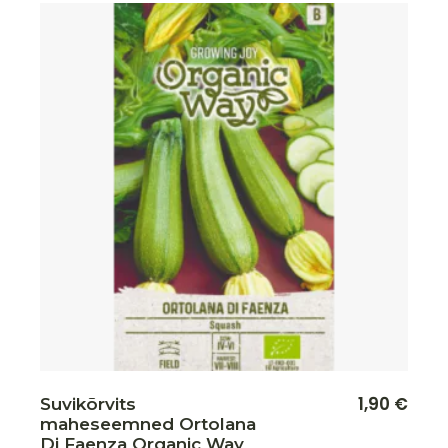
Lisa soovikorvi
1,90
€
Suvikõrvits
maheseemned Ortolana
Di Faenza Organic Way