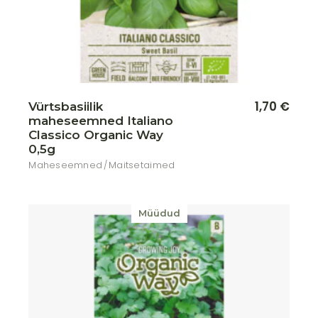
1,70
€
Vürtsbasiilik
maheseemned Italiano
Classico Organic Way
0,5g
Maheseemned
Maitsetaimed
Müüdud