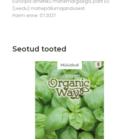
Euroopa ametliku mahemärgisega, pärit EU
(Leedu) mahepõllumajandusest.
Parim enne: 07.2027.
Seotud tooted
Müüdud
Lisa soovikorvi