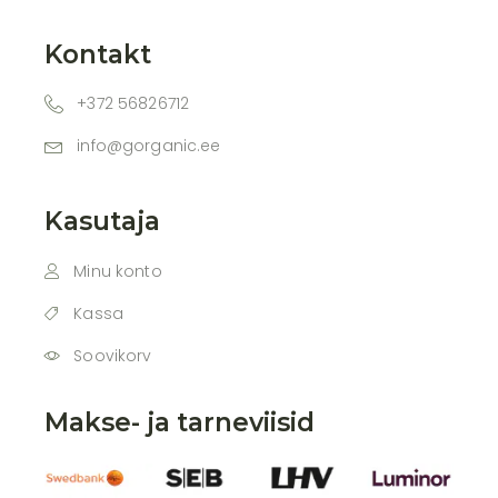
Kontakt
+372 56826712
info@gorganic.ee
Kasutaja
Minu konto
Kassa
Soovikorv
Makse- ja tarneviisid