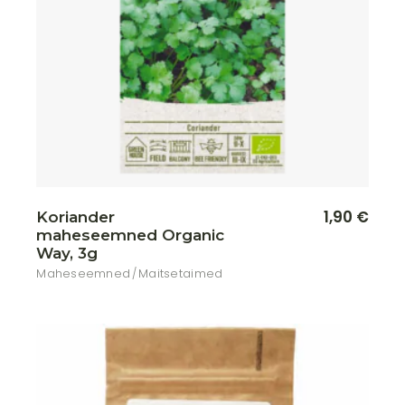
Lisa soovikorvi
1,90
€
Koriander
maheseemned Organic
Way, 3g
Maheseemned
Maitsetaimed