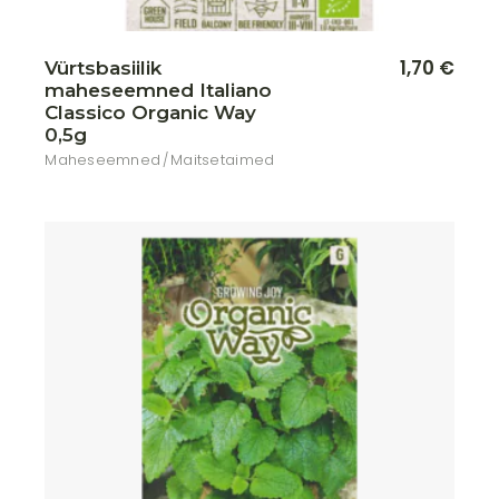
1,70
€
Vürtsbasiilik
maheseemned Italiano
Classico Organic Way
0,5g
Maheseemned
Maitsetaimed
Lisa soovikorvi