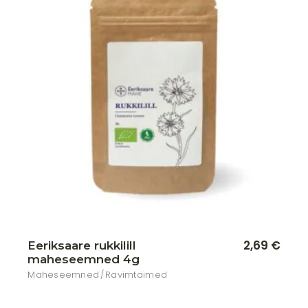
Lisa soovikorvi
2,69
€
Eeriksaare rukkilill
maheseemned 4g
Maheseemned
Ravimtaimed