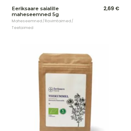
2,69
€
Eeriksaare saialille
maheseemned 5g
Maheseemned
Ravimtaimed
Teetaimed
Lisa soovikorvi