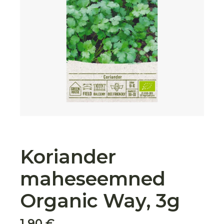
Koriander
maheseemned
Organic Way, 3g
1,90
€