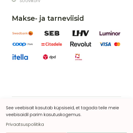
Soovikorv
Makse- ja tarneviisid
See veebisait kasutab küpsiseid, et tagada teile meie
veebisaidil parim kasutuskogemus.
Privaatsuspoliitika
gorganic.ee
Privaatsuspoliitika
Müügitingimused