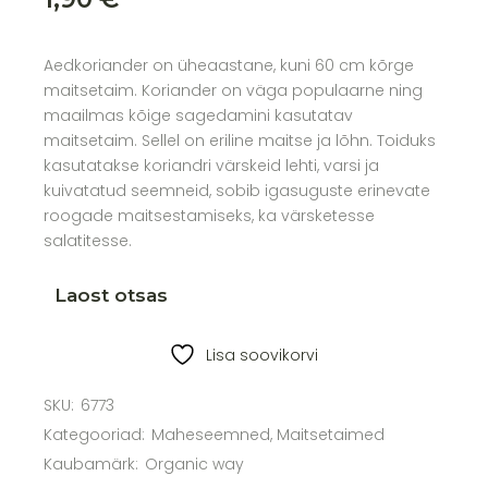
Aedkoriander on üheaastane, kuni 60 cm kõrge
maitsetaim. Koriander on väga populaarne ning
maailmas kõige sagedamini kasutatav
maitsetaim. Sellel on eriline maitse ja lõhn. Toiduks
kasutatakse koriandri värskeid lehti, varsi ja
kuivatatud seemneid, sobib igasuguste erinevate
roogade maitsestamiseks, ka värsketesse
salatitesse.
Laost otsas
Lisa soovikorvi
SKU:
6773
Kategooriad:
Maheseemned
,
Maitsetaimed
Kaubamärk:
Organic way