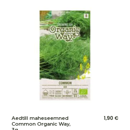
Lisa soovikorvi
1,90
€
Aedtill maheseemned
Common Organic Way,
3g