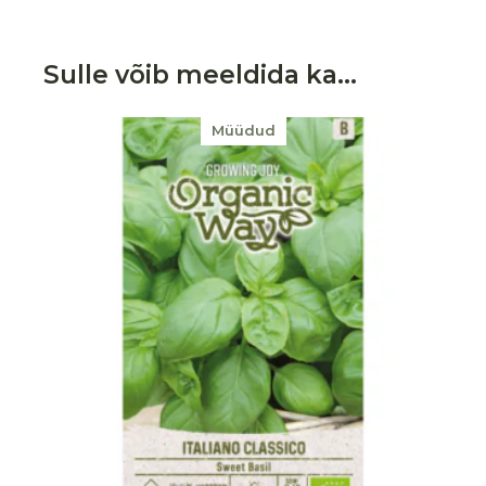
Sulle võib meeldida ka…
Müüdud
Lisa soovikorvi