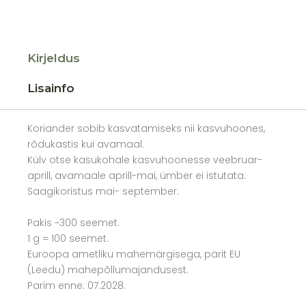
Kirjeldus
Lisainfo
Koriander sobib kasvatamiseks nii kasvuhoones,
rõdukastis kui avamaal.
Külv otse kasukohale kasvuhoonesse veebruar-
aprill, avamaale aprill-mai, ümber ei istutata.
Saagikoristus mai- september.
Pakis ~300 seemet.
1 g = 100 seemet.
Euroopa ametliku mahemärgisega, pärit EU
(Leedu) mahepõllumajandusest.
Parim enne: 07.2028.