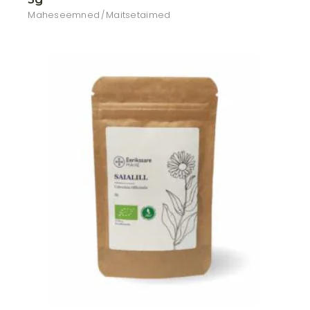
Maheseemned
Maitsetaimed
Lisa soovikorvi