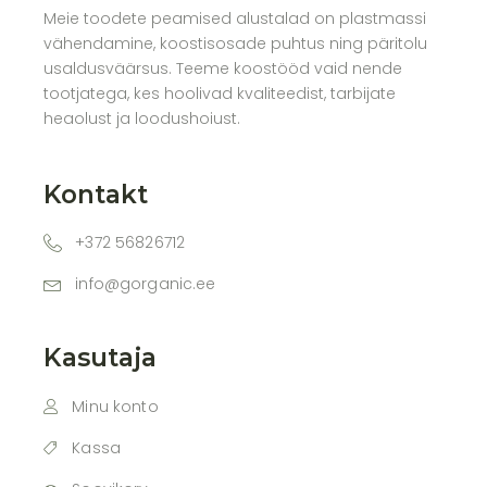
Meie toodete peamised alustalad on plastmassi
vähendamine, koostisosade puhtus ning päritolu
usaldusväärsus. Teeme koostööd vaid nende
tootjatega, kes hoolivad kvaliteedist, tarbijate
heaolust ja loodushoiust.
Kontakt
+372 56826712
info@gorganic.ee
Kasutaja
Minu konto
Kassa