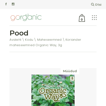
Otsi
0
Pood
Avaleht
Kodu
Maheseemned
Koriander
maheseemned Organic Way, 3g
Müüdud