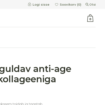
Otsi
Logi sisse
Soovikorv (
0
)
0
guldav anti-age
kollageeniga
öökreem toidab ja taastab