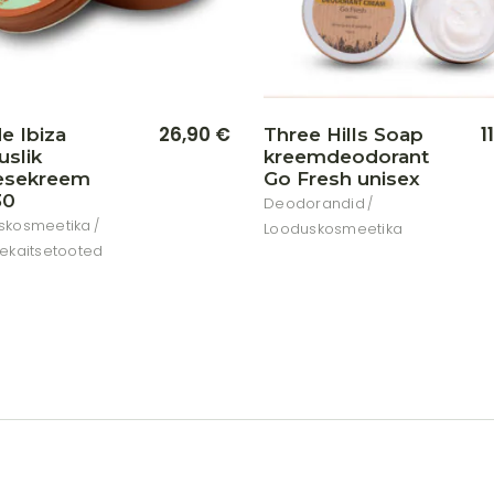
26,90
€
1
e Ibiza
Three Hills Soap
uslik
kreemdeodorant
esekreem
Go Fresh unisex
30
Deodorandid
skosmeetika
Looduskosmeetika
ekaitsetooted