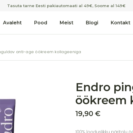
Tasuta tarne Eesti pakiautomaati al 49€, Soome al 149€
Avaleht
Pood
Meist
Blogi
Kontakt
nguldav anti-age öökreem kollageeniga
Endro pin
öökreem 
19,90
€
100% looduslikku päritolu 