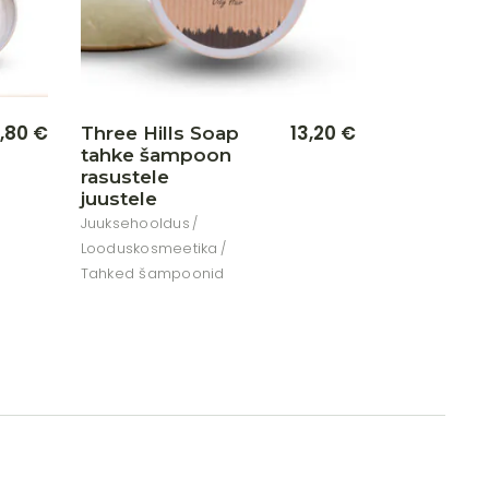
1,80
€
13,20
€
Three Hills Soap
tahke šampoon
rasustele
juustele
Juuksehooldus
Looduskosmeetika
Tahked šampoonid