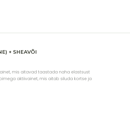
E) + SHEAVÕI
ainet, mis aitavad taastada naha elastsust
imega aktiivainet, mis aitab siluda kortse ja