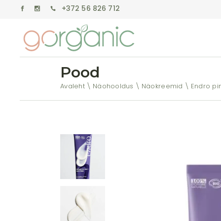
+372 56 826 712
Pood
Avaleht
Näohooldus
Näokreemid
Endro pi