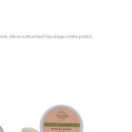
mist. Silma sattumisel loputage rohke puhta
Lisa soovikorvi
Lisa soovikorvi