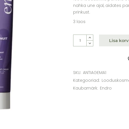
nahka une ajal, aidates pa
prinkust.
3 laos
Endro pinguldav anti-age 
Lisa korv
SKU:
ANTIAGEMA1
Kategooriad:
Looduskosme
Kaubamärk:
Endro