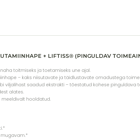
TAMIINHAPE + LIFTISS® (PINGULDAV TOIMEAIN
naha toitmiseks ja toetamiseks une ajal.
iinhape – kaks niisutavate ja täidlustavate omadustega toime
i viljalihast saadud ekstrakti – tõestatud kohese pinguldava to
est alates.
 meeldivalt hooldatud.
i.*
ja mugavam.*