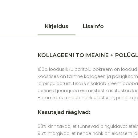
Kirjeldus
Lisainfo
KOLLAGEENI TOIMEAINE + POLÜGLU
100% looduslikku päritolu öökreem on loodud 
Koostises on taimne kollageen ja polüglutam
ja pinguldatust. Lisaks sisaldab kreem baobab
peeneid jooni juba esimestest kasutuskordad
Hommikuks tundub nahk elastsem, pringim ja
Kasutajad räägivad:
68% kinnitavad, et tunnevad pinguldavat efekt
95% märgivad, et nende nahk on elastsem 