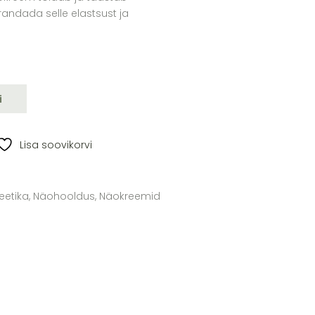
randada selle elastsust ja
öökreem kollageeniga quantity
i
Lisa soovikorvi
etika
,
Näohooldus
,
Näokreemid