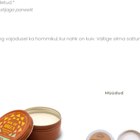
detud.*
tijaga paneelil.
g vajadusel ka hommikul, kui nahk on kuiv. Vältige silma sattu
Müüdud
Lisa soovikorvi