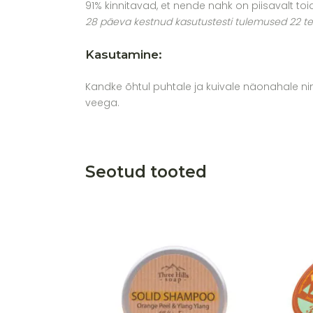
91% kinnitavad, et nende nahk on piisavalt toi
28 päeva kestnud kasutustesti tulemused 22 tes
Kasutamine:
Kandke õhtul puhtale ja kuivale näonahale nin
veega.
Seotud tooted
Lisa soovikorvi