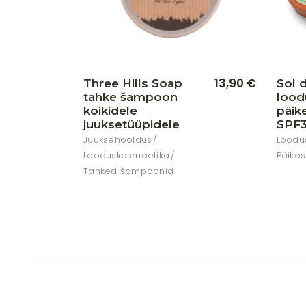
13,90
€
Three Hills Soap
Sol d
tahke šampoon
lood
kõikidele
päik
juuksetüüpidele
SPF
Juuksehooldus
Loodu
Looduskosmeetika
Päikes
Tahked šampoonid